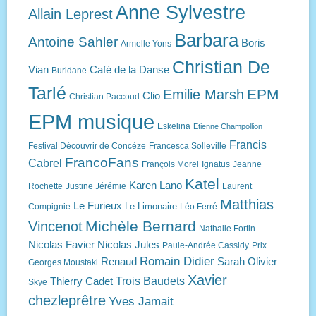
Anne Sylvestre
Allain Leprest
Barbara
Antoine Sahler
Boris
Armelle Yons
Christian De
Vian
Café de la Danse
Buridane
Tarlé
EPM
Emilie Marsh
Clio
Christian Paccoud
EPM musique
Eskelina
Etienne Champollion
Francis
Festival Découvrir de Concèze
Francesca Solleville
FrancoFans
Cabrel
François Morel
Ignatus
Jeanne
Katel
Karen Lano
Rochette
Justine Jérémie
Laurent
Matthias
Le Furieux
Le Limonaire
Compignie
Léo Ferré
Michèle Bernard
Vincenot
Nathalie Fortin
Nicolas Favier
Nicolas Jules
Paule-Andrée Cassidy
Prix
Romain Didier
Renaud
Sarah Olivier
Georges Moustaki
Xavier
Trois Baudets
Thierry Cadet
Skye
chezleprêtre
Yves Jamait