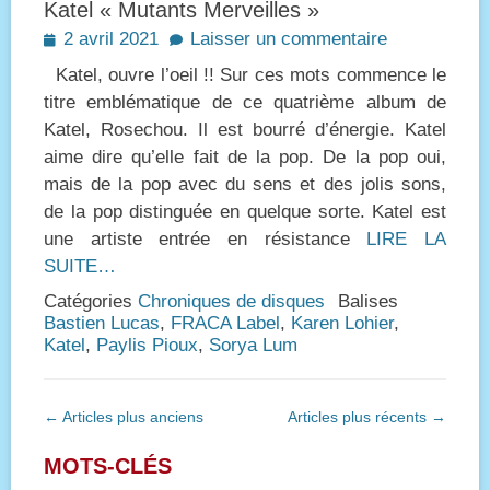
Katel « Mutants Merveilles »
Posted
2 avril 2021
Laisser un commentaire
on
Katel, ouvre l’oeil !! Sur ces mots commence le
titre emblématique de ce quatrième album de
Katel, Rosechou. Il est bourré d’énergie. Katel
aime dire qu’elle fait de la pop. De la pop oui,
mais de la pop avec du sens et des jolis sons,
de la pop distinguée en quelque sorte. Katel est
une artiste entrée en résistance
LIRE LA
SUITE…
Catégories
Chroniques de disques
Balises
Bastien Lucas
,
FRACA Label
,
Karen Lohier
,
Katel
,
Paylis Pioux
,
Sorya Lum
Navigation
←
Articles plus anciens
Articles plus récents
→
des
articles
MOTS-CLÉS