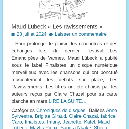
Maud Lübeck « Les ravissements »
Posted
23 juillet 2024
Laisser un commentaire
on
Pour prolonger le plaisir des rencontres et des
échanges lors du dernier Festival Les
Emancipées de Vannes, Maud Lübeck a publié
sous le label Finalistes un disque numérique
merveilleux avec les chansons qui ont ponctué
musicalement les débats sur place, Les
Ravissements. Les titres ont été choisis par les
auteurs reçus par Claire Chazal pour sa carte
blanche en mars
LIRE LA SUITE…
Catégories
Chroniques de disques
Balises
Anne
Sylvestre
,
Brigitte Giraud
,
Claire Chazal
,
fabrice
Caro
,
finalistes
,
Imany
,
Jeanette
,
Katel
,
Maud
Lubeck
,
Maylis Pioux
,
Sandra Nkaké
,
Sheila