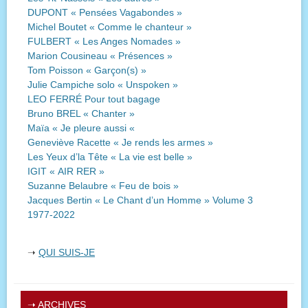
DUPONT « Pensées Vagabondes »
Michel Boutet « Comme le chanteur »
FULBERT « Les Anges Nomades »
Marion Cousineau « Présences »
Tom Poisson « Garçon(s) »
Julie Campiche solo « Unspoken »
LEO FERRÉ Pour tout bagage
Bruno BREL « Chanter »
Maïa « Je pleure aussi «
Geneviève Racette « Je rends les armes »
Les Yeux d’la Tête « La vie est belle »
IGIT « AIR RER »
Suzanne Belaubre « Feu de bois »
Jacques Bertin « Le Chant d’un Homme » Volume 3
1977-2022
➝
QUI SUIS-JE
➝
ARCHIVES