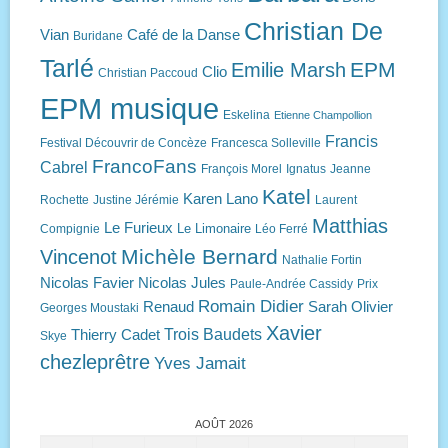
Christian De
Vian
Café de la Danse
Buridane
Tarlé
EPM
Emilie Marsh
Clio
Christian Paccoud
EPM musique
Eskelina
Etienne Champollion
Francis
Festival Découvrir de Concèze
Francesca Solleville
FrancoFans
Cabrel
François Morel
Ignatus
Jeanne
Katel
Karen Lano
Rochette
Justine Jérémie
Laurent
Matthias
Le Furieux
Le Limonaire
Compignie
Léo Ferré
Michèle Bernard
Vincenot
Nathalie Fortin
Nicolas Favier
Nicolas Jules
Paule-Andrée Cassidy
Prix
Romain Didier
Renaud
Sarah Olivier
Georges Moustaki
Xavier
Trois Baudets
Thierry Cadet
Skye
chezleprêtre
Yves Jamait
AOÛT 2026