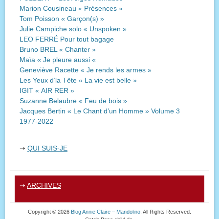
Marion Cousineau « Présences »
Tom Poisson « Garçon(s) »
Julie Campiche solo « Unspoken »
LEO FERRÉ Pour tout bagage
Bruno BREL « Chanter »
Maïa « Je pleure aussi «
Geneviève Racette « Je rends les armes »
Les Yeux d’la Tête « La vie est belle »
IGIT « AIR RER »
Suzanne Belaubre « Feu de bois »
Jacques Bertin « Le Chant d’un Homme » Volume 3
1977-2022
➝
QUI SUIS-JE
➝
ARCHIVES
Copyright © 2026
Blog Annie Claire – Mandolino
. All Rights Reserved.