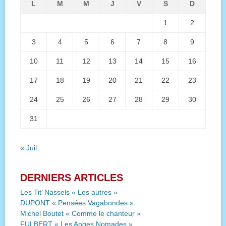
L
M
M
J
V
S
D
1
2
3
4
5
6
7
8
9
10
11
12
13
14
15
16
17
18
19
20
21
22
23
24
25
26
27
28
29
30
31
« Juil
DERNIERS ARTICLES
Les Tit’ Nassels « Les autres »
DUPONT « Pensées Vagabondes »
Michel Boutet « Comme le chanteur »
FULBERT « Les Anges Nomades »