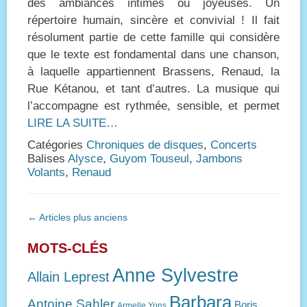
des ambiances intimes ou joyeuses. Un
répertoire humain, sincère et convivial ! Il fait
résolument partie de cette famille qui considère
que le texte est fondamental dans une chanson,
à laquelle appartiennent Brassens, Renaud, la
Rue Kétanou, et tant d’autres. La musique qui
l’accompagne est rythmée, sensible, et permet
LIRE LA SUITE…
Catégories
Chroniques de disques
,
Concerts
Balises
Alysce
,
Guyom Touseul
,
Jambons
Volants
,
Renaud
Navigation
←
Articles plus anciens
des
articles
MOTS-CLÉS
Anne Sylvestre
Allain Leprest
Barbara
Antoine Sahler
Boris
Armelle Yons