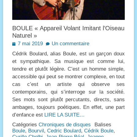
BOULE « Appareil Volant Imitant l’Oiseau
Naturel »
Posted
7 mai 2019
Un commentaire
on
Cédrik Boulard, alias Boule, est un garçon doux
et sympathique. Sa musique est comme lui,
tendre et plutôt légère. C’est un homme simple,
accessible qui peut se montrer complexe, en tout
cas c’est un artiste qui observe ses
contemporains, qui s’interroge sur la société.
Ses mots sont plutôt percutants, directs, sans
ambages, toujours poétiques. En effet, une part
d’enfance est
LIRE LA SUITE…
Catégories
Chroniques de disques
Balises
Boule
,
Bourvil
,
Cedric Boulard
,
Cédrik Boule
,
Cyrille Cholbi
,
Jean-Pierre Béal
,
Jeanne