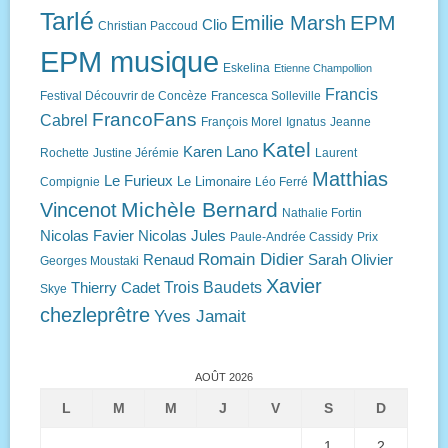
Tarlé
EPM
Emilie Marsh
Clio
Christian Paccoud
EPM musique
Eskelina
Etienne Champollion
Francis
Festival Découvrir de Concèze
Francesca Solleville
FrancoFans
Cabrel
François Morel
Ignatus
Jeanne
Katel
Karen Lano
Rochette
Justine Jérémie
Laurent
Matthias
Le Furieux
Le Limonaire
Compignie
Léo Ferré
Michèle Bernard
Vincenot
Nathalie Fortin
Nicolas Favier
Nicolas Jules
Paule-Andrée Cassidy
Prix
Romain Didier
Renaud
Sarah Olivier
Georges Moustaki
Xavier
Trois Baudets
Thierry Cadet
Skye
chezleprêtre
Yves Jamait
AOÛT 2026
L
M
M
J
V
S
D
1
2