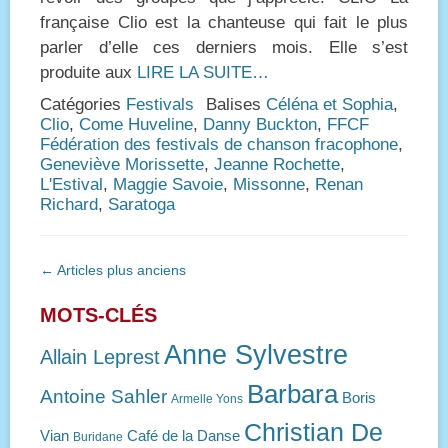
française Clio est la chanteuse qui fait le plus
parler d’elle ces derniers mois. Elle s’est
produite aux
LIRE LA SUITE…
Catégories
Festivals
Balises
Céléna et Sophia
,
Clio
,
Come Huveline
,
Danny Buckton
,
FFCF
Fédération des festivals de chanson fracophone
,
Geneviève Morissette
,
Jeanne Rochette
,
L'Estival
,
Maggie Savoie
,
Missonne
,
Renan
Richard
,
Saratoga
Navigation
←
Articles plus anciens
des
articles
MOTS-CLÉS
Anne Sylvestre
Allain Leprest
Barbara
Antoine Sahler
Boris
Armelle Yons
Christian De
Vian
Café de la Danse
Buridane