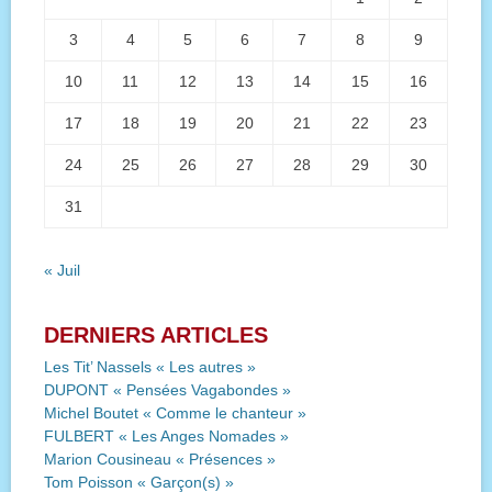
3
4
5
6
7
8
9
10
11
12
13
14
15
16
17
18
19
20
21
22
23
24
25
26
27
28
29
30
31
« Juil
DERNIERS ARTICLES
Les Tit’ Nassels « Les autres »
DUPONT « Pensées Vagabondes »
Michel Boutet « Comme le chanteur »
FULBERT « Les Anges Nomades »
Marion Cousineau « Présences »
Tom Poisson « Garçon(s) »