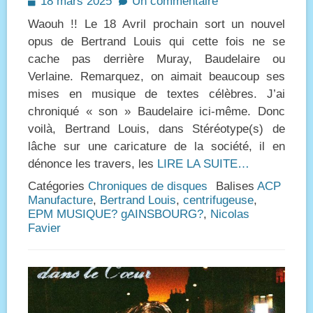
Posted
18 mars 2025
Un commentaire
on
Waouh !! Le 18 Avril prochain sort un nouvel
opus de Bertrand Louis qui cette fois ne se
cache pas derrière Muray, Baudelaire ou
Verlaine. Remarquez, on aimait beaucoup ses
mises en musique de textes célèbres. J’ai
chroniqué « son » Baudelaire ici-même. Donc
voilà, Bertrand Louis, dans Stéréotype(s) de
lâche sur une caricature de la société, il en
dénonce les travers, les
LIRE LA SUITE…
Catégories
Chroniques de disques
Balises
ACP
Manufacture
,
Bertrand Louis
,
centrifugeuse
,
EPM MUSIQUE? gAINSBOURG?
,
Nicolas
Favier