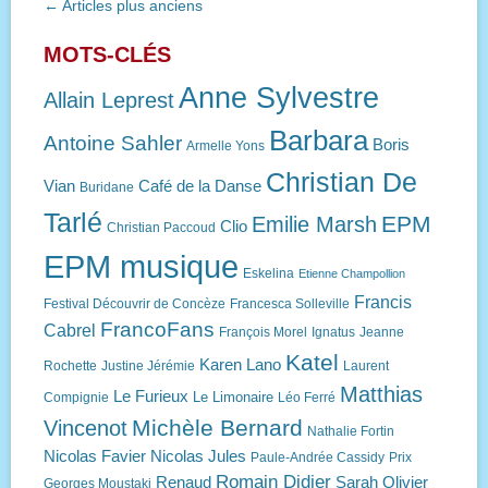
Navigation
←
Articles plus anciens
des
articles
MOTS-CLÉS
Anne Sylvestre
Allain Leprest
Barbara
Antoine Sahler
Boris
Armelle Yons
Christian De
Vian
Café de la Danse
Buridane
Tarlé
EPM
Emilie Marsh
Clio
Christian Paccoud
EPM musique
Eskelina
Etienne Champollion
Francis
Festival Découvrir de Concèze
Francesca Solleville
FrancoFans
Cabrel
François Morel
Ignatus
Jeanne
Katel
Karen Lano
Rochette
Justine Jérémie
Laurent
Matthias
Le Furieux
Le Limonaire
Compignie
Léo Ferré
Michèle Bernard
Vincenot
Nathalie Fortin
Nicolas Favier
Nicolas Jules
Paule-Andrée Cassidy
Prix
Romain Didier
Renaud
Sarah Olivier
Georges Moustaki