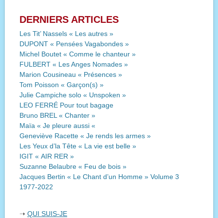
DERNIERS ARTICLES
Les Tit’ Nassels « Les autres »
DUPONT « Pensées Vagabondes »
Michel Boutet « Comme le chanteur »
FULBERT « Les Anges Nomades »
Marion Cousineau « Présences »
Tom Poisson « Garçon(s) »
Julie Campiche solo « Unspoken »
LEO FERRÉ Pour tout bagage
Bruno BREL « Chanter »
Maïa « Je pleure aussi «
Geneviève Racette « Je rends les armes »
Les Yeux d’la Tête « La vie est belle »
IGIT « AIR RER »
Suzanne Belaubre « Feu de bois »
Jacques Bertin « Le Chant d’un Homme » Volume 3
1977-2022
➝
QUI SUIS-JE