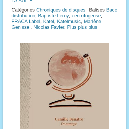
LA SUITE…
Catégories
Chroniques de disques
Balises
Baco
distribution
,
Baptiste Leroy
,
centrifugeuse
,
FRACA Label
,
Katel
,
Katelmusic
,
Marlène
Genissel
,
Nicolas Favier
,
Plus plus plus