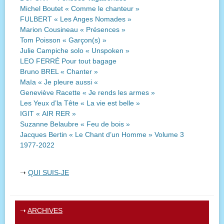
Michel Boutet « Comme le chanteur »
FULBERT « Les Anges Nomades »
Marion Cousineau « Présences »
Tom Poisson « Garçon(s) »
Julie Campiche solo « Unspoken »
LEO FERRÉ Pour tout bagage
Bruno BREL « Chanter »
Maïa « Je pleure aussi «
Geneviève Racette « Je rends les armes »
Les Yeux d’la Tête « La vie est belle »
IGIT « AIR RER »
Suzanne Belaubre « Feu de bois »
Jacques Bertin « Le Chant d’un Homme » Volume 3
1977-2022
➝
QUI SUIS-JE
➝
ARCHIVES