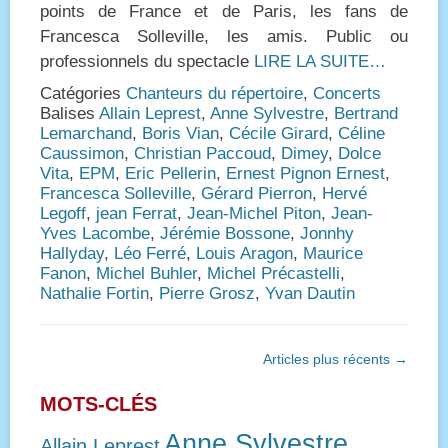
points de France et de Paris, les fans de
Francesca Solleville, les amis. Public ou
professionnels du spectacle
LIRE LA SUITE…
Catégories
Chanteurs du répertoire
,
Concerts
Balises
Allain Leprest
,
Anne Sylvestre
,
Bertrand
Lemarchand
,
Boris Vian
,
Cécile Girard
,
Céline
Caussimon
,
Christian Paccoud
,
Dimey
,
Dolce
Vita
,
EPM
,
Eric Pellerin
,
Ernest Pignon Ernest
,
Francesca Solleville
,
Gérard Pierron
,
Hervé
Legoff
,
jean Ferrat
,
Jean-Michel Piton
,
Jean-
Yves Lacombe
,
Jérémie Bossone
,
Jonnhy
Hallyday
,
Léo Ferré
,
Louis Aragon
,
Maurice
Fanon
,
Michel Buhler
,
Michel Précastelli
,
Nathalie Fortin
,
Pierre Grosz
,
Yvan Dautin
Navigation
Articles plus récents
→
des
articles
MOTS-CLÉS
Anne Sylvestre
Allain Leprest