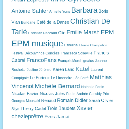
Barbara
Antoine Sahler
Boris
Armelle Yons
Christian De
Vian
Café de la Danse
Buridane
Tarlé
EPM
Emilie Marsh
Clio
Christian Paccoud
EPM musique
Eskelina
Etienne Champollion
Francis
Festival Découvrir de Concèze
Francesca Solleville
FrancoFans
Cabrel
François Morel
Ignatus
Jeanne
Katel
Karen Lano
Rochette
Justine Jérémie
Laurent
Matthias
Le Furieux
Le Limonaire
Compignie
Léo Ferré
Michèle Bernard
Vincenot
Nathalie Fortin
Nicolas Favier
Nicolas Jules
Paule-Andrée Cassidy
Prix
Romain Didier
Renaud
Sarah Olivier
Georges Moustaki
Xavier
Trois Baudets
Thierry Cadet
Skye
chezleprêtre
Yves Jamait