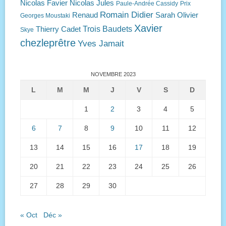
Nicolas Favier
Nicolas Jules
Paule-Andrée Cassidy
Prix
Romain Didier
Renaud
Sarah Olivier
Georges Moustaki
Xavier
Trois Baudets
Thierry Cadet
Skye
chezleprêtre
Yves Jamait
NOVEMBRE 2023
L
M
M
J
V
S
D
1
2
3
4
5
6
7
8
9
10
11
12
13
14
15
16
17
18
19
20
21
22
23
24
25
26
27
28
29
30
« Oct
Déc »