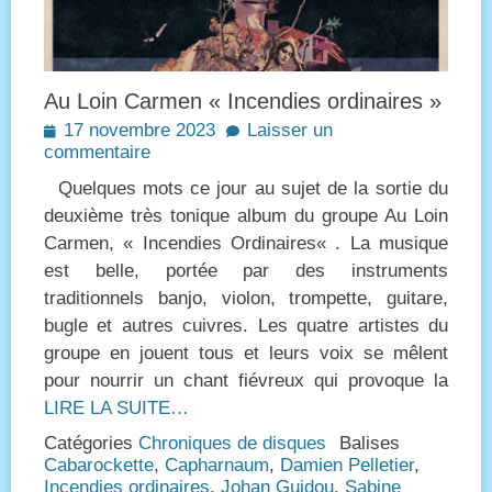
Au Loin Carmen « Incendies ordinaires »
Posted
17 novembre 2023
Laisser un
on
commentaire
Quelques mots ce jour au sujet de la sortie du
deuxième très tonique album du groupe Au Loin
Carmen, « Incendies Ordinaires« . La musique
est belle, portée par des instruments
traditionnels banjo, violon, trompette, guitare,
bugle et autres cuivres. Les quatre artistes du
groupe en jouent tous et leurs voix se mêlent
pour nourrir un chant fiévreux qui provoque la
LIRE LA SUITE…
Catégories
Chroniques de disques
Balises
Cabarockette
,
Capharnaum
,
Damien Pelletier
,
Incendies ordinaires
,
Johan Guidou
,
Sabine