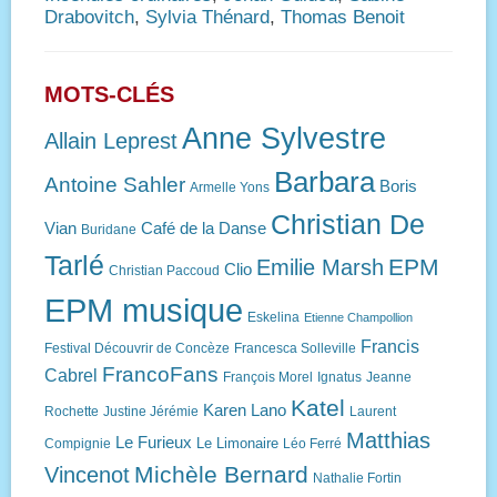
Drabovitch
,
Sylvia Thénard
,
Thomas Benoit
MOTS-CLÉS
Anne Sylvestre
Allain Leprest
Barbara
Antoine Sahler
Boris
Armelle Yons
Christian De
Vian
Café de la Danse
Buridane
Tarlé
EPM
Emilie Marsh
Clio
Christian Paccoud
EPM musique
Eskelina
Etienne Champollion
Francis
Festival Découvrir de Concèze
Francesca Solleville
FrancoFans
Cabrel
François Morel
Ignatus
Jeanne
Katel
Karen Lano
Rochette
Justine Jérémie
Laurent
Matthias
Le Furieux
Le Limonaire
Compignie
Léo Ferré
Michèle Bernard
Vincenot
Nathalie Fortin