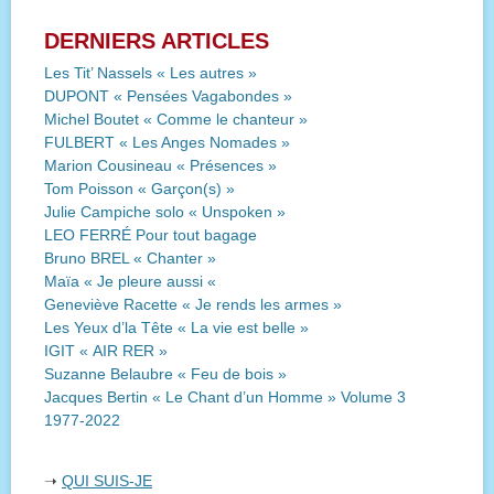
DERNIERS ARTICLES
Les Tit’ Nassels « Les autres »
DUPONT « Pensées Vagabondes »
Michel Boutet « Comme le chanteur »
FULBERT « Les Anges Nomades »
Marion Cousineau « Présences »
Tom Poisson « Garçon(s) »
Julie Campiche solo « Unspoken »
LEO FERRÉ Pour tout bagage
Bruno BREL « Chanter »
Maïa « Je pleure aussi «
Geneviève Racette « Je rends les armes »
Les Yeux d’la Tête « La vie est belle »
IGIT « AIR RER »
Suzanne Belaubre « Feu de bois »
Jacques Bertin « Le Chant d’un Homme » Volume 3
1977-2022
➝
QUI SUIS-JE