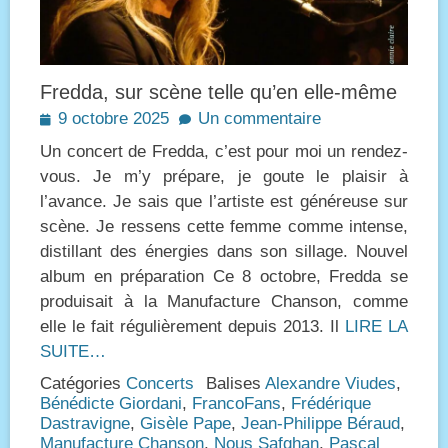
Fredda, sur scène telle qu’en elle-même
Posted
9 octobre 2025
Un commentaire
on
Un concert de Fredda, c’est pour moi un rendez-
vous. Je m’y prépare, je goute le plaisir à
l’avance. Je sais que l’artiste est généreuse sur
scène. Je ressens cette femme comme intense,
distillant des énergies dans son sillage. Nouvel
album en préparation Ce 8 octobre, Fredda se
produisait à la Manufacture Chanson, comme
elle le fait régulièrement depuis 2013. Il
LIRE LA
SUITE…
Catégories
Concerts
Balises
Alexandre Viudes
,
Bénédicte Giordani
,
FrancoFans
,
Frédérique
Dastravigne
,
Gisèle Pape
,
Jean-Philippe Béraud
,
Manufacture Chanson
,
Nous Safghan
,
Pascal