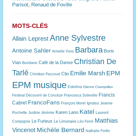
Parisot
,
Renaud de Foville
MOTS-CLÉS
Anne Sylvestre
Allain Leprest
Barbara
Antoine Sahler
Boris
Armelle Yons
Christian De
Vian
Café de la Danse
Buridane
Tarlé
EPM
Emilie Marsh
Clio
Christian Paccoud
EPM musique
Eskelina
Etienne Champollion
Francis
Festival Découvrir de Concèze
Francesca Solleville
FrancoFans
Cabrel
François Morel
Ignatus
Jeanne
Katel
Karen Lano
Rochette
Justine Jérémie
Laurent
Matthias
Le Furieux
Le Limonaire
Compignie
Léo Ferré
Michèle Bernard
Vincenot
Nathalie Fortin