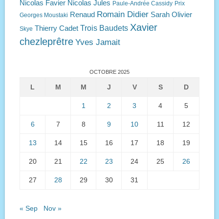
Nicolas Favier
Nicolas Jules
Paule-Andrée Cassidy
Prix
Romain Didier
Renaud
Sarah Olivier
Georges Moustaki
Xavier
Trois Baudets
Thierry Cadet
Skye
chezleprêtre
Yves Jamait
OCTOBRE 2025
L
M
M
J
V
S
D
1
2
3
4
5
6
7
8
9
10
11
12
13
14
15
16
17
18
19
20
21
22
23
24
25
26
27
28
29
30
31
« Sep
Nov »