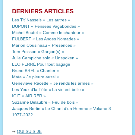
DERNIERS ARTICLES
Les Tit’ Nassels « Les autres »
DUPONT « Pensées Vagabondes »
Michel Boutet « Comme le chanteur »
FULBERT « Les Anges Nomades »
Marion Cousineau « Présences »
Tom Poisson « Garçon(s) »
Julie Campiche solo « Unspoken »
LEO FERRÉ Pour tout bagage
Bruno BREL « Chanter »
Maïa « Je pleure aussi «
Geneviève Racette « Je rends les armes »
Les Yeux d’la Tête « La vie est belle »
IGIT « AIR RER »
Suzanne Belaubre « Feu de bois »
Jacques Bertin « Le Chant d’un Homme » Volume 3
1977-2022
➝
QUI SUIS-JE