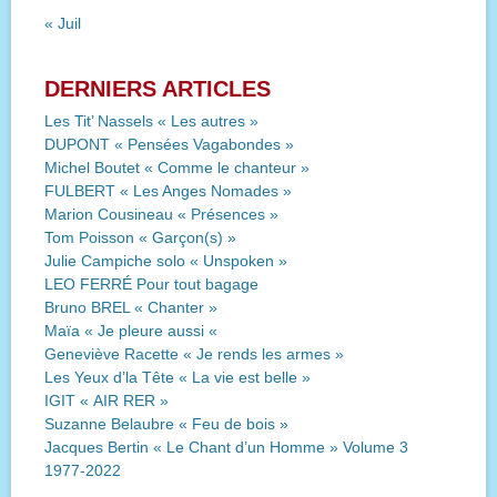
« Juil
DERNIERS ARTICLES
Les Tit’ Nassels « Les autres »
DUPONT « Pensées Vagabondes »
Michel Boutet « Comme le chanteur »
FULBERT « Les Anges Nomades »
Marion Cousineau « Présences »
Tom Poisson « Garçon(s) »
Julie Campiche solo « Unspoken »
LEO FERRÉ Pour tout bagage
Bruno BREL « Chanter »
Maïa « Je pleure aussi «
Geneviève Racette « Je rends les armes »
Les Yeux d’la Tête « La vie est belle »
IGIT « AIR RER »
Suzanne Belaubre « Feu de bois »
Jacques Bertin « Le Chant d’un Homme » Volume 3
1977-2022