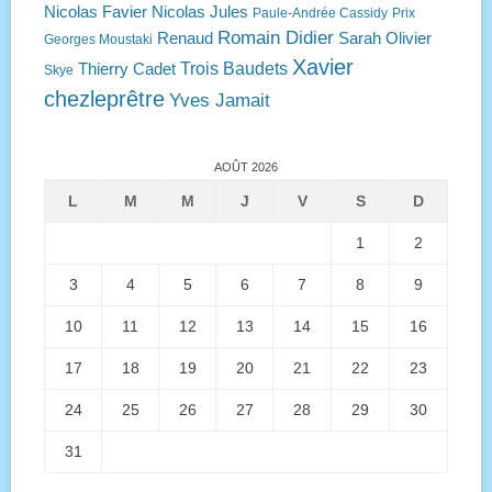
Nicolas Favier
Nicolas Jules
Paule-Andrée Cassidy
Prix
Romain Didier
Renaud
Sarah Olivier
Georges Moustaki
Xavier
Trois Baudets
Thierry Cadet
Skye
chezleprêtre
Yves Jamait
AOÛT 2026
L
M
M
J
V
S
D
1
2
3
4
5
6
7
8
9
10
11
12
13
14
15
16
17
18
19
20
21
22
23
24
25
26
27
28
29
30
31