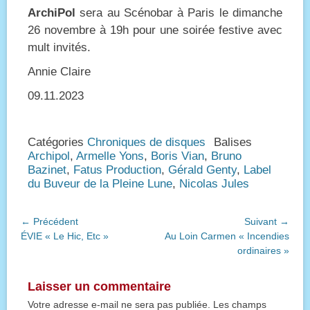
ArchiPol
sera au Scénobar à Paris le dimanche
26 novembre à 19h pour une soirée festive avec
mult invités.
Annie Claire
09.11.2023
Catégories
Chroniques de disques
Balises
Archipol
,
Armelle Yons
,
Boris Vian
,
Bruno
Bazinet
,
Fatus Production
,
Gérald Genty
,
Label
du Buveur de la Pleine Lune
,
Nicolas Jules
Navigation
← Précédent
Suivant →
Article
Article
ÉVIE « Le Hic, Etc »
Au Loin Carmen « Incendies
de
précédent :
suivant :
ordinaires »
l’article
Laisser un commentaire
Votre adresse e-mail ne sera pas publiée.
Les champs