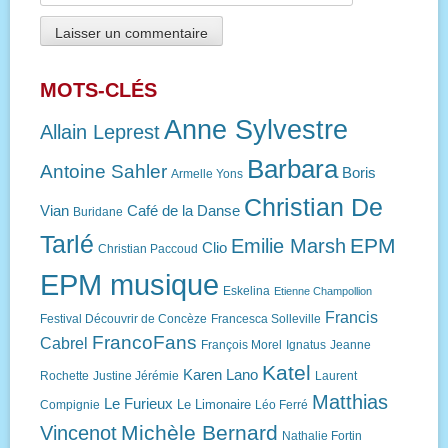
MOTS-CLÉS
Anne Sylvestre
Allain Leprest
Barbara
Antoine Sahler
Boris
Armelle Yons
Christian De
Vian
Café de la Danse
Buridane
Tarlé
EPM
Emilie Marsh
Clio
Christian Paccoud
EPM musique
Eskelina
Etienne Champollion
Francis
Festival Découvrir de Concèze
Francesca Solleville
FrancoFans
Cabrel
François Morel
Ignatus
Jeanne
Katel
Karen Lano
Rochette
Justine Jérémie
Laurent
Matthias
Le Furieux
Le Limonaire
Compignie
Léo Ferré
Michèle Bernard
Vincenot
Nathalie Fortin