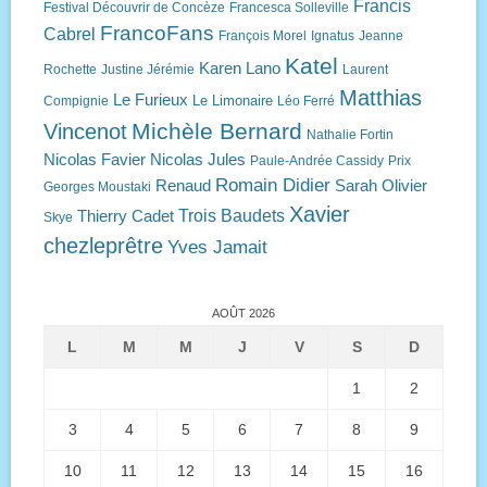
Francis
Festival Découvrir de Concèze
Francesca Solleville
FrancoFans
Cabrel
François Morel
Ignatus
Jeanne
Katel
Karen Lano
Rochette
Justine Jérémie
Laurent
Matthias
Le Furieux
Le Limonaire
Compignie
Léo Ferré
Michèle Bernard
Vincenot
Nathalie Fortin
Nicolas Favier
Nicolas Jules
Paule-Andrée Cassidy
Prix
Romain Didier
Renaud
Sarah Olivier
Georges Moustaki
Xavier
Trois Baudets
Thierry Cadet
Skye
chezleprêtre
Yves Jamait
AOÛT 2026
L
M
M
J
V
S
D
1
2
3
4
5
6
7
8
9
10
11
12
13
14
15
16