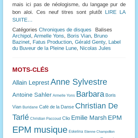
mais ici pas de néologisme, du langage pur de
bon aloi. Ces neuf titres sont plutôt
LIRE LA
SUITE…
Catégories
Chroniques de disques
Balises
Archipol
,
Armelle Yons
,
Boris Vian
,
Bruno
Bazinet
,
Fatus Production
,
Gérald Genty
,
Label
du Buveur de la Pleine Lune
,
Nicolas Jules
MOTS-CLÉS
Anne Sylvestre
Allain Leprest
Barbara
Antoine Sahler
Boris
Armelle Yons
Christian De
Vian
Café de la Danse
Buridane
Tarlé
EPM
Emilie Marsh
Clio
Christian Paccoud
EPM musique
Eskelina
Etienne Champollion