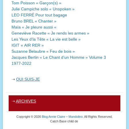
Tom Poisson « Garçon(s) »
Julie Campiche solo « Unspoken »
LEO FERRÉ Pour tout bagage
Bruno BREL « Chanter »
Maïa « Je pleure aussi «
Geneviève Racette « Je rends les armes »
Les Yeux d’la Tête « La vie est belle »
IGIT « AIR RER »
Suzanne Belaubre « Feu de bois »
Jacques Bertin « Le Chant d’un Homme » Volume 3
1977-2022
➝
QUI SUIS-JE
➝
ARCHIVES
Copyright © 2026
Blog Annie Claire – Mandolino
. All Rights Reserved.
Catch Base child de