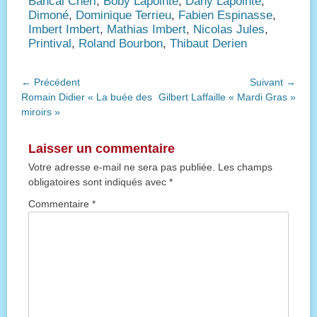
Bancal Chéri
,
Boby Lapointe
,
Dany Lapointe
,
Dimoné
,
Dominique Terrieu
,
Fabien Espinasse
,
Imbert Imbert
,
Mathias Imbert
,
Nicolas Jules
,
Printival
,
Roland Bourbon
,
Thibaut Derien
Navigation
← Précédent
Suivant →
Article
Article
Romain Didier « La buée des
Gilbert Laffaille « Mardi Gras »
de
précédent :
suivant :
miroirs »
l’article
Laisser un commentaire
Votre adresse e-mail ne sera pas publiée.
Les champs
obligatoires sont indiqués avec
*
Commentaire
*