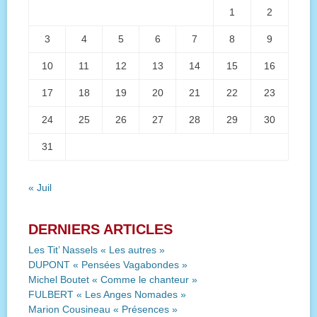
1
2
3
4
5
6
7
8
9
10
11
12
13
14
15
16
17
18
19
20
21
22
23
24
25
26
27
28
29
30
31
« Juil
DERNIERS ARTICLES
Les Tit’ Nassels « Les autres »
DUPONT « Pensées Vagabondes »
Michel Boutet « Comme le chanteur »
FULBERT « Les Anges Nomades »
Marion Cousineau « Présences »