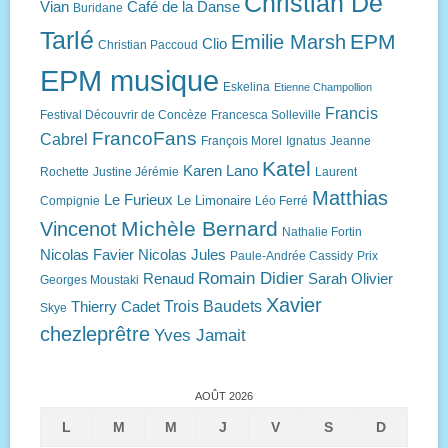
Christian De
Vian
Café de la Danse
Buridane
Tarlé
EPM
Emilie Marsh
Clio
Christian Paccoud
EPM musique
Eskelina
Etienne Champollion
Francis
Festival Découvrir de Concèze
Francesca Solleville
FrancoFans
Cabrel
François Morel
Ignatus
Jeanne
Katel
Karen Lano
Rochette
Justine Jérémie
Laurent
Matthias
Le Furieux
Le Limonaire
Compignie
Léo Ferré
Michèle Bernard
Vincenot
Nathalie Fortin
Nicolas Favier
Nicolas Jules
Paule-Andrée Cassidy
Prix
Romain Didier
Renaud
Sarah Olivier
Georges Moustaki
Xavier
Trois Baudets
Thierry Cadet
Skye
chezleprêtre
Yves Jamait
AOÛT 2026
L
M
M
J
V
S
D