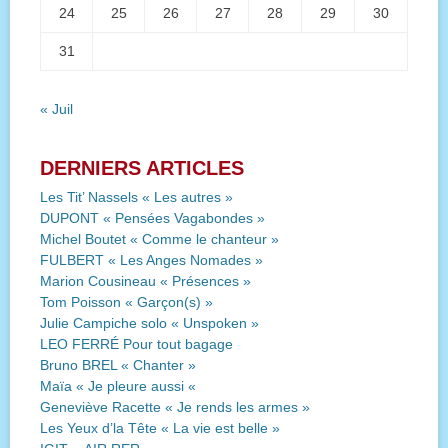
24
25
26
27
28
29
30
31
« Juil
DERNIERS ARTICLES
Les Tit’ Nassels « Les autres »
DUPONT « Pensées Vagabondes »
Michel Boutet « Comme le chanteur »
FULBERT « Les Anges Nomades »
Marion Cousineau « Présences »
Tom Poisson « Garçon(s) »
Julie Campiche solo « Unspoken »
LEO FERRÉ Pour tout bagage
Bruno BREL « Chanter »
Maïa « Je pleure aussi «
Geneviève Racette « Je rends les armes »
Les Yeux d’la Tête « La vie est belle »