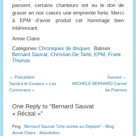
passent, certains chanteurs ont eu le don de
graver en nos coeurs une empreinte forte. Merci
à EPM d’avoir produit cet hommage bien
intéressant.
Annie Claire
Catégories
Chroniques de disques
Balises
Bernard Sauvat
,
Christian De Tarlé
,
EPM
,
Frank
Thomas
Navigation
← Précédent
Suivant →
Article
Article
Sandra le Couteur « Les
MICHELE BERNARD Carnet
de
précédent :
suivant :
Cormorans »
de Poèmes
l’article
One Reply to “Bernard Sauvat
« Récital »”
Ping :
Bernard Sauvat "Une soirée au Dejazet" - Blog
Annie Claire - Mandolino