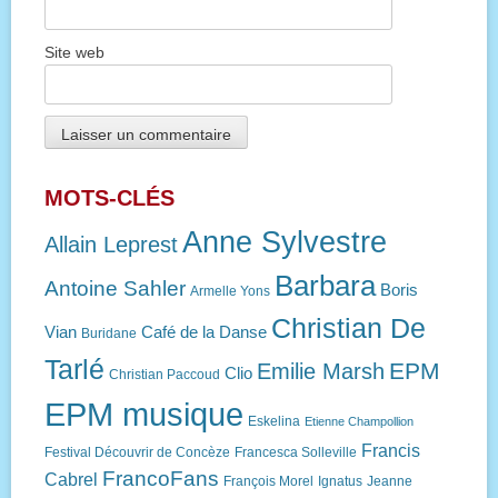
Site web
MOTS-CLÉS
Anne Sylvestre
Allain Leprest
Barbara
Antoine Sahler
Boris
Armelle Yons
Christian De
Vian
Café de la Danse
Buridane
Tarlé
EPM
Emilie Marsh
Clio
Christian Paccoud
EPM musique
Eskelina
Etienne Champollion
Francis
Festival Découvrir de Concèze
Francesca Solleville
FrancoFans
Cabrel
François Morel
Ignatus
Jeanne