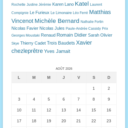
Katel
Karen Lano
Rochette
Justine Jérémie
Laurent
Matthias
Le Furieux
Le Limonaire
Compignie
Léo Ferré
Michèle Bernard
Vincenot
Nathalie Fortin
Nicolas Favier
Nicolas Jules
Paule-Andrée Cassidy
Prix
Romain Didier
Renaud
Sarah Olivier
Georges Moustaki
Xavier
Trois Baudets
Thierry Cadet
Skye
chezleprêtre
Yves Jamait
AOÛT 2026
L
M
M
J
V
S
D
1
2
3
4
5
6
7
8
9
10
11
12
13
14
15
16
17
18
19
20
21
22
23