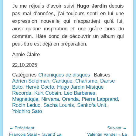
Je me réjouis d’avoir suivi
Hugo Jardin
depuis
pas mal d’années, j’ai toujours senti en lui une
expression nouvelle qui n’appartient qu’à lui,
ainsi qu’une inspiration et une grâce hors du
commun. Hâte donc de découvrir un album qui
peut-être est déjà en préparation.
Annie Claire
22.10.2025
Catégories
Chroniques de disques
Balises
Adrien Soleiman
,
Cantique
,
Charisme
,
Danse
Buto
,
Hervé Cocto
,
Hugo Jardin Misique
Records
,
Kurt Cobain
,
Léo Barbenes
,
Magnétique
,
Nirvana
,
Orenda
,
Pierre Lapprand
,
Robin Leduc
,
Sacha Lounis
,
Sankofa Unit
,
Yoichiro Sato
Navigation
← Précédent
Suivant →
Article
Article
François Staal « (avant) La
Valentin Vander « La
de