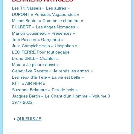
Les Tit’ Nassels « Les autres »
DUPONT « Pensées Vagabondes »
Michel Boutet « Comme le chanteur »
FULBERT « Les Anges Nomades »
Marion Cousineau « Présences »
Tom Poisson « Garçon(s) »
Julie Campiche solo « Unspoken »
LEO FERRÉ Pour tout bagage
Bruno BREL « Chanter »
Maïa « Je pleure aussi «
Geneviève Racette « Je rends les armes »
Les Yeux d’la Tête « La vie est belle »
IGIT « AIR RER »
Suzanne Belaubre « Feu de bois »
Jacques Bertin « Le Chant d’un Homme » Volume 3
1977-2022
➝
QUI SUIS-JE