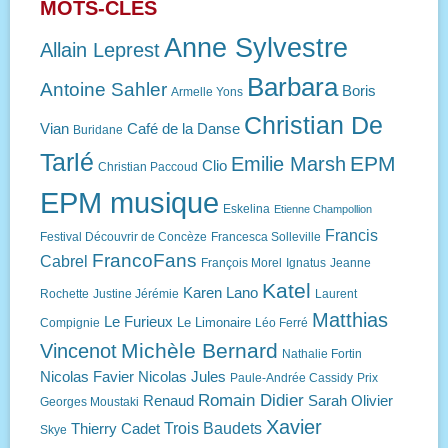
MOTS-CLÉS
Anne Sylvestre
Allain Leprest
Barbara
Antoine Sahler
Boris
Armelle Yons
Christian De
Vian
Café de la Danse
Buridane
Tarlé
EPM
Emilie Marsh
Clio
Christian Paccoud
EPM musique
Eskelina
Etienne Champollion
Francis
Festival Découvrir de Concèze
Francesca Solleville
FrancoFans
Cabrel
François Morel
Ignatus
Jeanne
Katel
Karen Lano
Rochette
Justine Jérémie
Laurent
Matthias
Le Furieux
Le Limonaire
Compignie
Léo Ferré
Michèle Bernard
Vincenot
Nathalie Fortin
Nicolas Favier
Nicolas Jules
Paule-Andrée Cassidy
Prix
Romain Didier
Renaud
Sarah Olivier
Georges Moustaki
Xavier
Trois Baudets
Thierry Cadet
Skye