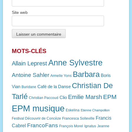
Site web
MOTS-CLÉS
Anne Sylvestre
Allain Leprest
Barbara
Antoine Sahler
Boris
Armelle Yons
Christian De
Vian
Café de la Danse
Buridane
Tarlé
EPM
Emilie Marsh
Clio
Christian Paccoud
EPM musique
Eskelina
Etienne Champollion
Francis
Festival Découvrir de Concèze
Francesca Solleville
FrancoFans
Cabrel
François Morel
Ignatus
Jeanne