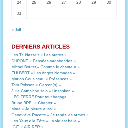
24
25
26
27
28
29
30
31
« Juil
DERNIERS ARTICLES
Les Tit’ Nassels « Les autres »
DUPONT « Pensées Vagabondes »
Michel Boutet « Comme le chanteur »
FULBERT « Les Anges Nomades »
Marion Cousineau « Présences »
Tom Poisson « Garçon(s) »
Julie Campiche solo « Unspoken »
LEO FERRÉ Pour tout bagage
Bruno BREL « Chanter »
Maïa « Je pleure aussi «
Geneviève Racette « Je rends les armes »
Les Yeux d’la Tête « La vie est belle »
IGIT « AIR RER »