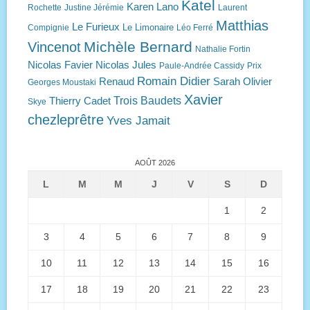
Katel
Karen Lano
Rochette
Justine Jérémie
Laurent
Matthias
Le Furieux
Le Limonaire
Compignie
Léo Ferré
Michèle Bernard
Vincenot
Nathalie Fortin
Nicolas Favier
Nicolas Jules
Paule-Andrée Cassidy
Prix
Romain Didier
Renaud
Sarah Olivier
Georges Moustaki
Xavier
Trois Baudets
Thierry Cadet
Skye
chezleprêtre
Yves Jamait
AOÛT 2026
L
M
M
J
V
S
D
1
2
3
4
5
6
7
8
9
10
11
12
13
14
15
16
17
18
19
20
21
22
23