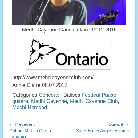
Medhi Cayenne ©annie claire 12.12.2016
http://www.mehdicayenneclub.com/
Annie Claire 08.07.2017
Catégories
Concerts
Balises
Festival Pause
guitare
,
Medhi Cayenne
,
Medhi Cayenne Club
,
Medhi Hamdad
Navigation
← Précédent
Suivant →
Article
Article
Gabriel M. Les Corps
SuperBravo Angles Vivants
de
précédent :
suivant :
Eduqués