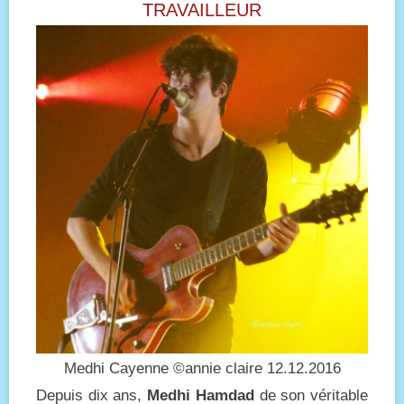
TRAVAILLEUR
Medhi Cayenne ©annie claire 12.12.2016
Depuis dix ans,
Medhi Hamdad
de son véritable