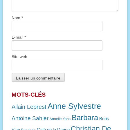
Nom
*
E-mail
*
Site web
MOTS-CLÉS
Anne Sylvestre
Allain Leprest
Barbara
Antoine Sahler
Boris
Armelle Yons
Christian De
Vian
Café de la Danse