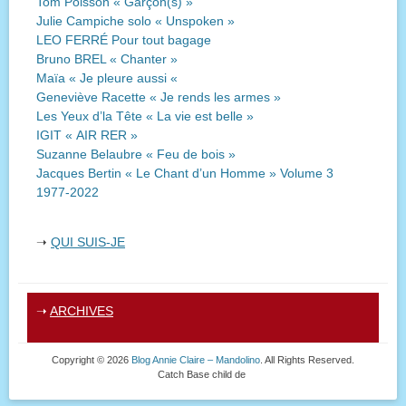
Tom Poisson « Garçon(s) »
Julie Campiche solo « Unspoken »
LEO FERRÉ Pour tout bagage
Bruno BREL « Chanter »
Maïa « Je pleure aussi «
Geneviève Racette « Je rends les armes »
Les Yeux d’la Tête « La vie est belle »
IGIT « AIR RER »
Suzanne Belaubre « Feu de bois »
Jacques Bertin « Le Chant d’un Homme » Volume 3
1977-2022
➝
QUI SUIS-JE
➝
ARCHIVES
Copyright © 2026
Blog Annie Claire – Mandolino
. All Rights Reserved.
Catch Base child de