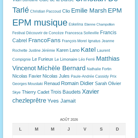
Buridane
Tarlé
EPM
Emilie Marsh
Clio
Christian Paccoud
EPM musique
Eskelina
Etienne Champollion
Francis
Festival Découvrir de Concèze
Francesca Solleville
FrancoFans
Cabrel
François Morel
Ignatus
Jeanne
Katel
Karen Lano
Rochette
Justine Jérémie
Laurent
Matthias
Le Furieux
Le Limonaire
Compignie
Léo Ferré
Michèle Bernard
Vincenot
Nathalie Fortin
Nicolas Favier
Nicolas Jules
Paule-Andrée Cassidy
Prix
Romain Didier
Renaud
Sarah Olivier
Georges Moustaki
Xavier
Trois Baudets
Thierry Cadet
Skye
chezleprêtre
Yves Jamait
AOÛT 2026
L
M
M
J
V
S
D