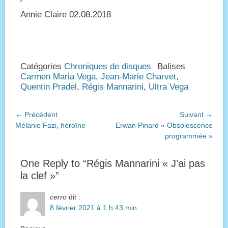
Annie Claire 02.08.2018
Catégories
Chroniques de disques
Balises
Carmen Maria Vega
,
Jean-Marie Charvet
,
Quentin Pradel
,
Régis Mannarini
,
Ultra Vega
Navigation
← Précédent
Suivant →
Article
Article
Mélanie Fazi, héroïne
Erwan Pinard « Obsolescence
de
précédent :
suivant :
programmée »
l’article
One Reply to “Régis Mannarini « J’ai pas
la clef »”
cerro
dit :
8 février 2021 à 1 h 43 min