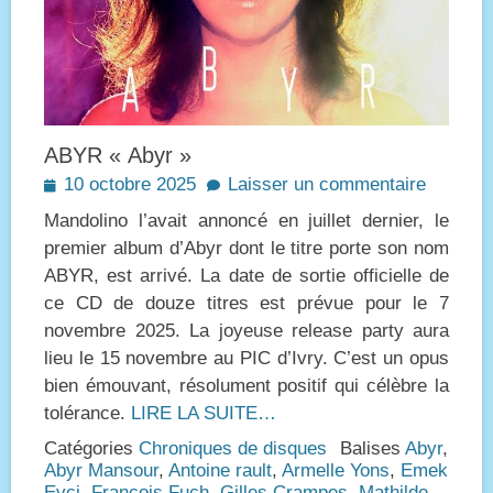
ABYR « Abyr »
Posted
10 octobre 2025
Laisser un commentaire
on
Mandolino l’avait annoncé en juillet dernier, le
premier album d’Abyr dont le titre porte son nom
ABYR, est arrivé. La date de sortie officielle de
ce CD de douze titres est prévue pour le 7
novembre 2025. La joyeuse release party aura
lieu le 15 novembre au PIC d’Ivry. C’est un opus
bien émouvant, résolument positif qui célèbre la
tolérance.
LIRE LA SUITE…
Catégories
Chroniques de disques
Balises
Abyr
,
Abyr Mansour
,
Antoine rault
,
Armelle Yons
,
Emek
Evci
,
François Fuch
,
Gilles Crampes
,
Mathilde