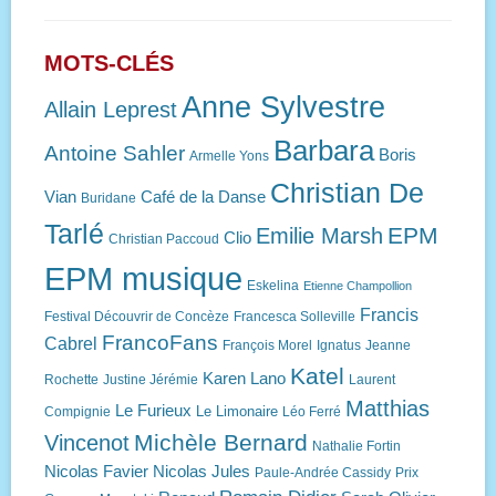
MOTS-CLÉS
Anne Sylvestre
Allain Leprest
Barbara
Antoine Sahler
Boris
Armelle Yons
Christian De
Vian
Café de la Danse
Buridane
Tarlé
EPM
Emilie Marsh
Clio
Christian Paccoud
EPM musique
Eskelina
Etienne Champollion
Francis
Festival Découvrir de Concèze
Francesca Solleville
FrancoFans
Cabrel
François Morel
Ignatus
Jeanne
Katel
Karen Lano
Rochette
Justine Jérémie
Laurent
Matthias
Le Furieux
Le Limonaire
Compignie
Léo Ferré
Michèle Bernard
Vincenot
Nathalie Fortin
Nicolas Favier
Nicolas Jules
Paule-Andrée Cassidy
Prix