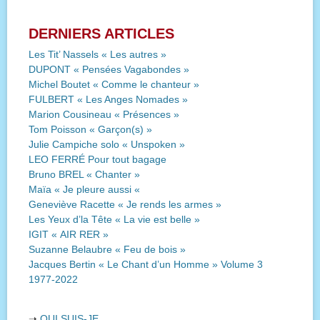
DERNIERS ARTICLES
Les Tit’ Nassels « Les autres »
DUPONT « Pensées Vagabondes »
Michel Boutet « Comme le chanteur »
FULBERT « Les Anges Nomades »
Marion Cousineau « Présences »
Tom Poisson « Garçon(s) »
Julie Campiche solo « Unspoken »
LEO FERRÉ Pour tout bagage
Bruno BREL « Chanter »
Maïa « Je pleure aussi «
Geneviève Racette « Je rends les armes »
Les Yeux d’la Tête « La vie est belle »
IGIT « AIR RER »
Suzanne Belaubre « Feu de bois »
Jacques Bertin « Le Chant d’un Homme » Volume 3
1977-2022
➝
QUI SUIS-JE