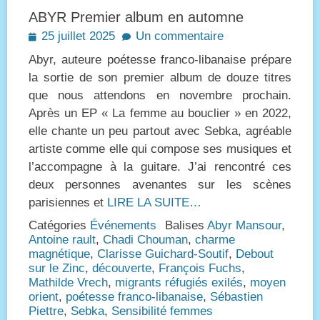
ABYR Premier album en automne
Posted
25 juillet 2025
Un commentaire
on
Abyr, auteure poétesse franco-libanaise prépare
la sortie de son premier album de douze titres
que nous attendons en novembre prochain.
Après un EP « La femme au bouclier » en 2022,
elle chante un peu partout avec Sebka, agréable
artiste comme elle qui compose ses musiques et
l’accompagne à la guitare. J’ai rencontré ces
deux personnes avenantes sur les scènes
parisiennes et
LIRE LA SUITE…
Catégories
Événements
Balises
Abyr Mansour
,
Antoine rault
,
Chadi Chouman
,
charme
magnétique
,
Clarisse Guichard-Soutif
,
Debout
sur le Zinc
,
découverte
,
François Fuchs
,
Mathilde Vrech
,
migrants réfugiés exilés
,
moyen
orient
,
poétesse franco-libanaise
,
Sébastien
Piettre
,
Sebka
,
Sensibilité femmes