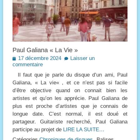
Paul Galiana « La Vie »
Posted
17 décembre 2024
Laisser un
on
commentaire
Il faut que je parle du disque d’un ami, Paul
Galiana, « La vie« , et ce n’est pas si facile
d’être objective quand on connait bien les
artistes et qu’on les apprécie. Paul Galiana de
plus est proche d’artistes que je connais de
longue date. C’est normal, il est doué et
partageur. Guitariste recherché, Paul Galiana
participe au projet de
LIRE LA SUITE…
Catégories
Chroniques de disques
Balises