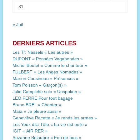
31
« Juil
DERNIERS ARTICLES
Les Tit’ Nassels « Les autres »
DUPONT « Pensées Vagabondes »
Michel Boutet « Comme le chanteur »
FULBERT « Les Anges Nomades »
Marion Cousineau « Présences »
Tom Poisson « Garçon(s) »
Julie Campiche solo « Unspoken »
LEO FERRÉ Pour tout bagage
Bruno BREL « Chanter »
Maïa « Je pleure aussi «
Geneviève Racette « Je rends les armes »
Les Yeux d’la Tête « La vie est belle »
IGIT « AIR RER »
Suzanne Belaubre « Feu de bois »