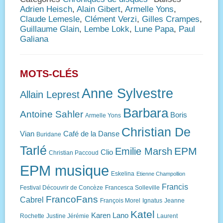
Adrien Heisch
,
Alain Gibert
,
Armelle Yons
,
Claude Lemesle
,
Clément Verzi
,
Gilles Crampes
,
Guillaume Glain
,
Lembe Lokk
,
Lune Papa
,
Paul
Galiana
MOTS-CLÉS
Anne Sylvestre
Allain Leprest
Barbara
Antoine Sahler
Boris
Armelle Yons
Christian De
Vian
Café de la Danse
Buridane
Tarlé
EPM
Emilie Marsh
Clio
Christian Paccoud
EPM musique
Eskelina
Etienne Champollion
Francis
Festival Découvrir de Concèze
Francesca Solleville
FrancoFans
Cabrel
François Morel
Ignatus
Jeanne
Katel
Karen Lano
Rochette
Justine Jérémie
Laurent