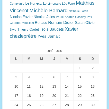
Matthias
Le Furieux
Le Limonaire
Compignie
Léo Ferré
Michèle Bernard
Vincenot
Nathalie Fortin
Nicolas Favier
Nicolas Jules
Paule-Andrée Cassidy
Prix
Romain Didier
Renaud
Sarah Olivier
Georges Moustaki
Xavier
Trois Baudets
Thierry Cadet
Skye
chezleprêtre
Yves Jamait
AOÛT 2026
L
M
M
J
V
S
D
1
2
3
4
5
6
7
8
9
10
11
12
13
14
15
16
17
18
19
20
21
22
23
24
25
26
27
28
29
30