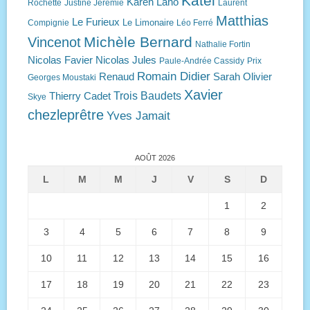
Katel
Karen Lano
Rochette
Justine Jérémie
Laurent
Matthias
Le Furieux
Le Limonaire
Compignie
Léo Ferré
Michèle Bernard
Vincenot
Nathalie Fortin
Nicolas Favier
Nicolas Jules
Paule-Andrée Cassidy
Prix
Romain Didier
Renaud
Sarah Olivier
Georges Moustaki
Xavier
Trois Baudets
Thierry Cadet
Skye
chezleprêtre
Yves Jamait
AOÛT 2026
L
M
M
J
V
S
D
1
2
3
4
5
6
7
8
9
10
11
12
13
14
15
16
17
18
19
20
21
22
23