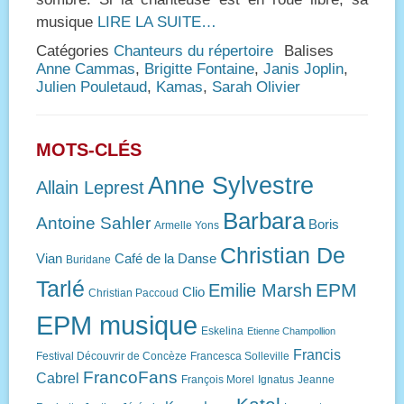
musique
LIRE LA SUITE…
Catégories
Chanteurs du répertoire
Balises
Anne Cammas
,
Brigitte Fontaine
,
Janis Joplin
,
Julien Pouletaud
,
Kamas
,
Sarah Olivier
MOTS-CLÉS
Anne Sylvestre
Allain Leprest
Barbara
Antoine Sahler
Boris
Armelle Yons
Christian De
Vian
Café de la Danse
Buridane
Tarlé
EPM
Emilie Marsh
Clio
Christian Paccoud
EPM musique
Eskelina
Etienne Champollion
Francis
Festival Découvrir de Concèze
Francesca Solleville
FrancoFans
Cabrel
François Morel
Ignatus
Jeanne