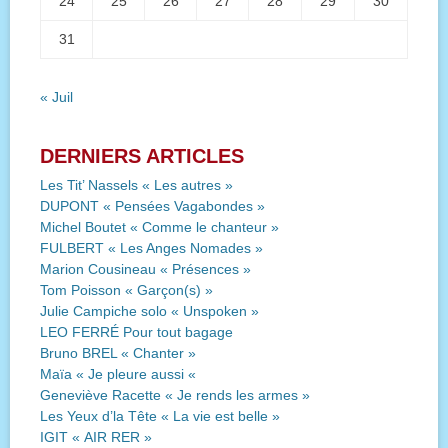
24
25
26
27
28
29
30
31
« Juil
DERNIERS ARTICLES
Les Tit’ Nassels « Les autres »
DUPONT « Pensées Vagabondes »
Michel Boutet « Comme le chanteur »
FULBERT « Les Anges Nomades »
Marion Cousineau « Présences »
Tom Poisson « Garçon(s) »
Julie Campiche solo « Unspoken »
LEO FERRÉ Pour tout bagage
Bruno BREL « Chanter »
Maïa « Je pleure aussi «
Geneviève Racette « Je rends les armes »
Les Yeux d’la Tête « La vie est belle »
IGIT « AIR RER »