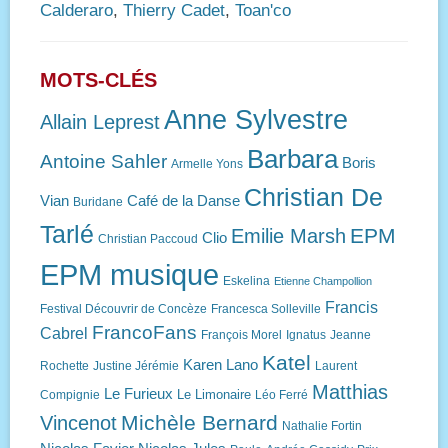
Calderaro
,
Thierry Cadet
,
Toan'co
MOTS-CLÉS
Anne Sylvestre
Allain Leprest
Barbara
Antoine Sahler
Boris
Armelle Yons
Christian De
Vian
Café de la Danse
Buridane
Tarlé
EPM
Emilie Marsh
Clio
Christian Paccoud
EPM musique
Eskelina
Etienne Champollion
Francis
Festival Découvrir de Concèze
Francesca Solleville
FrancoFans
Cabrel
François Morel
Ignatus
Jeanne
Katel
Karen Lano
Rochette
Justine Jérémie
Laurent
Matthias
Le Furieux
Le Limonaire
Compignie
Léo Ferré
Michèle Bernard
Vincenot
Nathalie Fortin