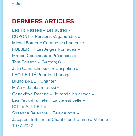
« Juil
DERNIERS ARTICLES
Les Tit’ Nassels « Les autres »
DUPONT « Pensées Vagabondes »
Michel Boutet « Comme le chanteur »
FULBERT « Les Anges Nomades »
Marion Cousineau « Présences »
Tom Poisson « Garçon(s) »
Julie Campiche solo « Unspoken »
LEO FERRÉ Pour tout bagage
Bruno BREL « Chanter »
Maïa « Je pleure aussi «
Geneviève Racette « Je rends les armes »
Les Yeux d’la Tête « La vie est belle »
IGIT « AIR RER »
Suzanne Belaubre « Feu de bois »
Jacques Bertin « Le Chant d’un Homme » Volume 3
1977-2022