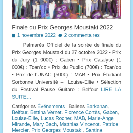
Finale du Prix Georges Moustaki 2022
Posted
1 novembre 2022
2 commentaires
on
Palmarès Officiel de la soirée de finale du
Prix Georges Moustaki du 27 octobre 2022 • Prix
du Jury (1 000€) : Gaben • Prix Catalyse (1
000€) : Toan’co • Prix du Public (700€) : Toan’co
• Prix de l’UNAC (500€) : MAB • Prix Étudiant
Sorbonne Université – Louise-Ellie • Sélection
du Festival Pause Guitare : Belfour
LIRE LA
SUITE…
Catégories
Événements
Balises
Barkanan
,
Belfour
,
Bettina Vernet
,
Florence Cortès
,
Gaben
,
Louise-Ellie
,
Lucas Rocher
,
MAB
,
Marie-Ange
Mirande
,
Mary Bach
,
Matthias Vincenot
,
Patrice
Mercier
,
Prix Georges Moustaki
,
Santina