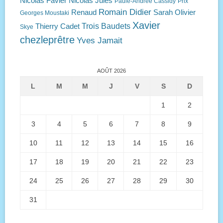
Nicolas Favier
Nicolas Jules
Paule-Andrée Cassidy
Prix
Romain Didier
Renaud
Sarah Olivier
Georges Moustaki
Xavier
Trois Baudets
Thierry Cadet
Skye
chezleprêtre
Yves Jamait
AOÛT 2026
L
M
M
J
V
S
D
1
2
3
4
5
6
7
8
9
10
11
12
13
14
15
16
17
18
19
20
21
22
23
24
25
26
27
28
29
30
31