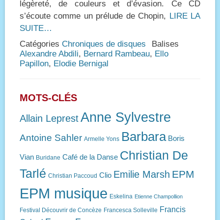
légèreté, de couleurs et d’évasion. Ce CD
s’écoute comme un prélude de Chopin,
LIRE LA
SUITE…
Catégories
Chroniques de disques
Balises
Alexandre Abdili
,
Bernard Rambeau
,
Ello
Papillon
,
Elodie Bernigal
MOTS-CLÉS
Anne Sylvestre
Allain Leprest
Barbara
Antoine Sahler
Boris
Armelle Yons
Christian De
Vian
Café de la Danse
Buridane
Tarlé
EPM
Emilie Marsh
Clio
Christian Paccoud
EPM musique
Eskelina
Etienne Champollion
Francis
Festival Découvrir de Concèze
Francesca Solleville