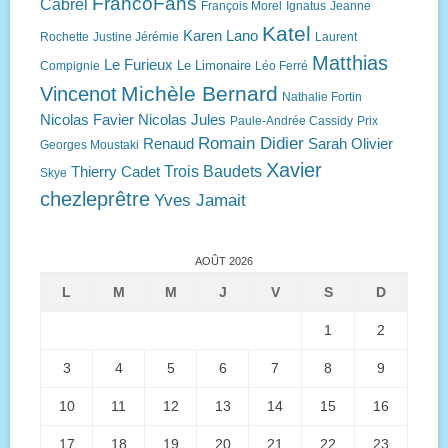
FrancoFans
Cabrel
François Morel
Ignatus
Jeanne
Katel
Karen Lano
Rochette
Justine Jérémie
Laurent
Matthias
Le Furieux
Le Limonaire
Compignie
Léo Ferré
Michèle Bernard
Vincenot
Nathalie Fortin
Nicolas Favier
Nicolas Jules
Paule-Andrée Cassidy
Prix
Romain Didier
Renaud
Sarah Olivier
Georges Moustaki
Xavier
Trois Baudets
Thierry Cadet
Skye
chezleprêtre
Yves Jamait
AOÛT 2026
L
M
M
J
V
S
D
1
2
3
4
5
6
7
8
9
10
11
12
13
14
15
16
17
18
19
20
21
22
23