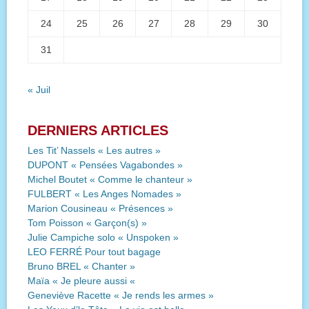
24
25
26
27
28
29
30
31
« Juil
DERNIERS ARTICLES
Les Tit’ Nassels « Les autres »
DUPONT « Pensées Vagabondes »
Michel Boutet « Comme le chanteur »
FULBERT « Les Anges Nomades »
Marion Cousineau « Présences »
Tom Poisson « Garçon(s) »
Julie Campiche solo « Unspoken »
LEO FERRÉ Pour tout bagage
Bruno BREL « Chanter »
Maïa « Je pleure aussi «
Geneviève Racette « Je rends les armes »