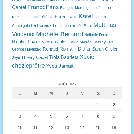
FrancoFans
Cabrel
François Morel
Ignatus
Jeanne
Katel
Karen Lano
Rochette
Justine Jérémie
Laurent
Matthias
Le Furieux
Le Limonaire
Compignie
Léo Ferré
Michèle Bernard
Vincenot
Nathalie Fortin
Nicolas Favier
Nicolas Jules
Paule-Andrée Cassidy
Prix
Romain Didier
Renaud
Sarah Olivier
Georges Moustaki
Xavier
Trois Baudets
Thierry Cadet
Skye
chezleprêtre
Yves Jamait
AOÛT 2026
L
M
M
J
V
S
D
1
2
3
4
5
6
7
8
9
10
11
12
13
14
15
16