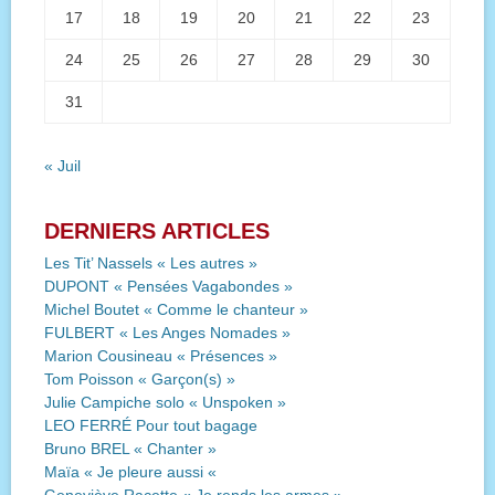
17
18
19
20
21
22
23
24
25
26
27
28
29
30
31
« Juil
DERNIERS ARTICLES
Les Tit’ Nassels « Les autres »
DUPONT « Pensées Vagabondes »
Michel Boutet « Comme le chanteur »
FULBERT « Les Anges Nomades »
Marion Cousineau « Présences »
Tom Poisson « Garçon(s) »
Julie Campiche solo « Unspoken »
LEO FERRÉ Pour tout bagage
Bruno BREL « Chanter »
Maïa « Je pleure aussi «
Geneviève Racette « Je rends les armes »