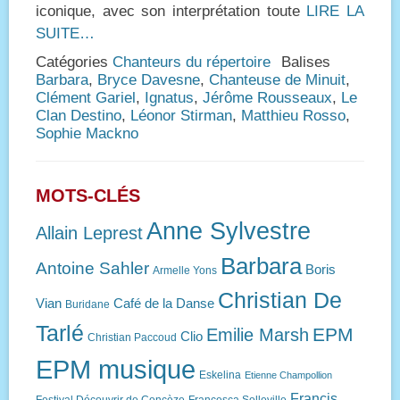
iconique, avec son interprétation toute
LIRE LA
SUITE…
Catégories
Chanteurs du répertoire
Balises
Barbara
,
Bryce Davesne
,
Chanteuse de Minuit
,
Clément Gariel
,
Ignatus
,
Jérôme Rousseaux
,
Le
Clan Destino
,
Léonor Stirman
,
Matthieu Rosso
,
Sophie Mackno
MOTS-CLÉS
Anne Sylvestre
Allain Leprest
Barbara
Antoine Sahler
Boris
Armelle Yons
Christian De
Vian
Café de la Danse
Buridane
Tarlé
EPM
Emilie Marsh
Clio
Christian Paccoud
EPM musique
Eskelina
Etienne Champollion
Francis
Festival Découvrir de Concèze
Francesca Solleville