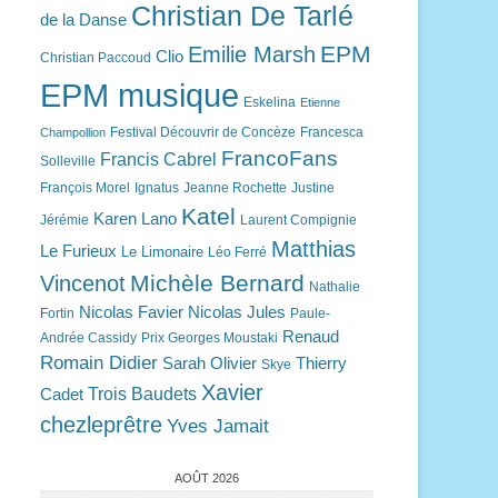
Christian De Tarlé
de la Danse
EPM
Emilie Marsh
Clio
Christian Paccoud
EPM musique
Eskelina
Etienne
Festival Découvrir de Concèze
Francesca
Champollion
FrancoFans
Francis Cabrel
Solleville
François Morel
Ignatus
Jeanne Rochette
Justine
Katel
Karen Lano
Jérémie
Laurent Compignie
Matthias
Le Furieux
Le Limonaire
Léo Ferré
Michèle Bernard
Vincenot
Nathalie
Nicolas Favier
Nicolas Jules
Fortin
Paule-
Renaud
Andrée Cassidy
Prix Georges Moustaki
Romain Didier
Sarah Olivier
Thierry
Skye
Xavier
Trois Baudets
Cadet
chezleprêtre
Yves Jamait
AOÛT 2026