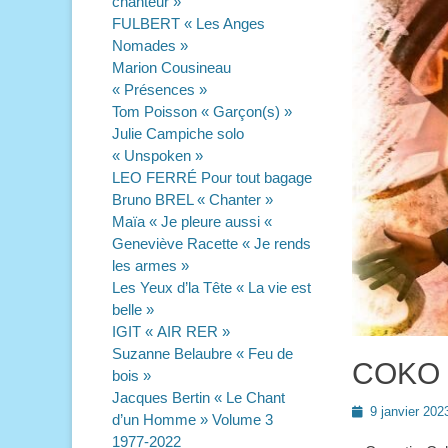
chanteur »
FULBERT « Les Anges
Nomades »
Marion Cousineau
« Présences »
Tom Poisson « Garçon(s) »
Julie Campiche solo
« Unspoken »
LEO FERRÉ Pour tout bagage
Bruno BREL « Chanter »
Maïa « Je pleure aussi «
Geneviève Racette « Je rends
les armes »
Les Yeux d’la Tête « La vie est
belle »
IGIT « AIR RER »
Suzanne Belaubre « Feu de
COKO «
bois »
Jacques Bertin « Le Chant
Posted
9 janvier 202
d’un Homme » Volume 3
on
1977-2022