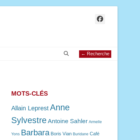
Facebook
Recherche
← Recherche
MOTS-CLÉS
Anne
Allain Leprest
Sylvestre
Antoine Sahler
Armelle
Barbara
Boris Vian
Café
Yons
Buridane