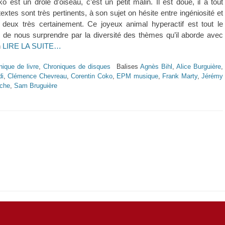
est un drôle d’oiseau, c’est un petit malin. Il est doué, il a tout
extes sont très pertinents, à son sujet on hésite entre ingéniosité et
s deux très certainement. Ce joyeux animal hyperactif est tout le
 de nous surprendre par la diversité des thèmes qu’il aborde avec
n
LIRE LA SUITE…
nique de livre
,
Chroniques de disques
Balises
Agnès Bihl
,
Alice Burguière
,
i
,
Clémence Chevreau
,
Corentin Coko
,
EPM musique
,
Frank Marty
,
Jérémy
che
,
Sam Bruguière