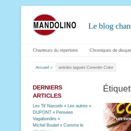
Le blog chan
Menu principal
Aller
Chanteurs du répertoire
Chroniques de disqu
au
Menu secondaire
Aller
contenu
au
Accueil
»
articles tagués
Corentin Coko
contenu
Étiquet
DERNIERS
ARTICLES
Les Tit’ Nassels « Les autres »
DUPONT « Pensées
Vagabondes »
Michel Boutet « Comme le