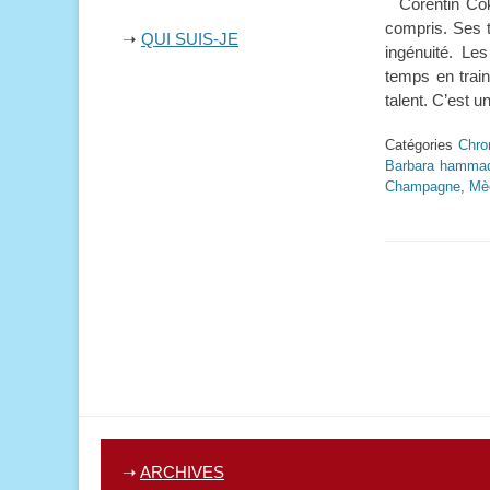
Corentin Coko 
compris. Ses t
➝
QUI SUIS-JE
ingénuité. Le
temps en train
talent. C’est u
Catégories
Chro
Barbara hammad
Champagne
,
Mè
➝
ARCHIVES