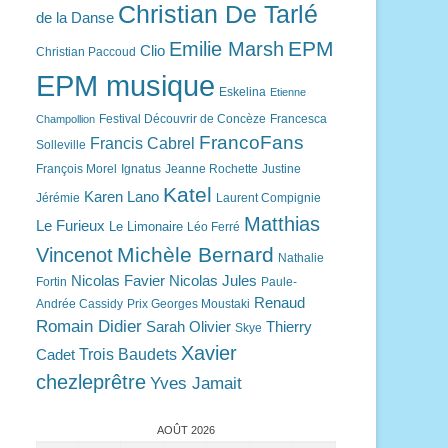
Christian De Tarlé
de la Danse
EPM
Emilie Marsh
Clio
Christian Paccoud
EPM musique
Eskelina
Etienne
Festival Découvrir de Concèze
Francesca
Champollion
FrancoFans
Francis Cabrel
Solleville
François Morel
Ignatus
Jeanne Rochette
Justine
Katel
Karen Lano
Jérémie
Laurent Compignie
Matthias
Le Furieux
Le Limonaire
Léo Ferré
Michèle Bernard
Vincenot
Nathalie
Nicolas Favier
Nicolas Jules
Fortin
Paule-
Renaud
Andrée Cassidy
Prix Georges Moustaki
Romain Didier
Sarah Olivier
Thierry
Skye
Xavier
Trois Baudets
Cadet
chezleprêtre
Yves Jamait
AOÛT 2026