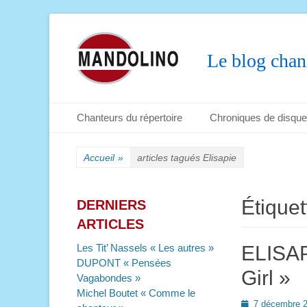
Le blog chan
Menu principal
Aller
Chanteurs du répertoire
Chroniques de disqu
au
Menu secondaire
Aller
contenu
au
Accueil
»
articles tagués
Elisapie
contenu
Étiquet
DERNIERS
ARTICLES
Les Tit’ Nassels « Les autres »
ELISAP
DUPONT « Pensées
Girl »
Vagabondes »
Michel Boutet « Comme le
Posted
7 décembre 