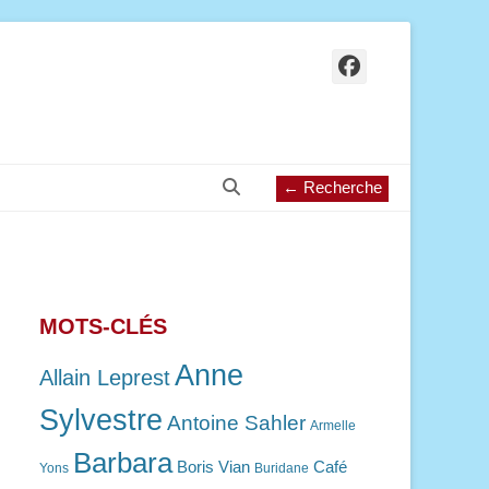
Facebook
Recherche
← Recherche
MOTS-CLÉS
Anne
Allain Leprest
Sylvestre
Antoine Sahler
Armelle
Barbara
Boris Vian
Café
Yons
Buridane