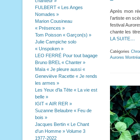
chanteur »
on
FULBERT « Les Anges
Après mon récen
Nomades »
l’artiste en sc
Marion Cousineau
festival Auror
« Présences »
chante les titr
Tom Poisson « Garçon(s) »
LA SUITE…
Julie Campiche solo
« Unspoken »
Catégories
Chro
LEO FERRÉ Pour tout bagage
Aurores Montréa
Bruno BREL « Chanter »
Maïa « Je pleure aussi «
Geneviève Racette « Je rends
les armes »
Les Yeux d’la Tête « La vie est
belle »
IGIT « AIR RER »
Suzanne Belaubre « Feu de
bois »
Jacques Bertin « Le Chant
d’un Homme » Volume 3
1977-2022