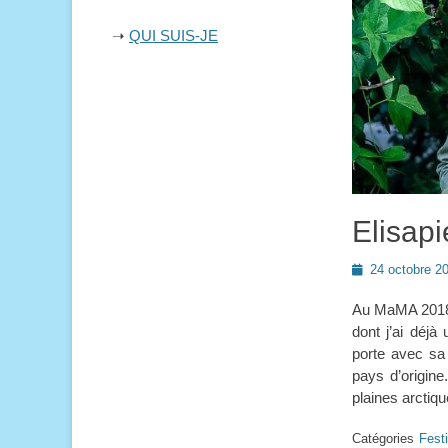
➝
QUI SUIS-JE
Elisapi
Posted
24 octobre 2
on
Au MaMA 2018,
dont j’ai déj
porte avec sa 
pays d’origine
plaines arctiq
Catégories
Fest