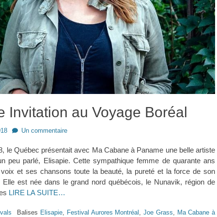
e Invitation au Voyage Boréal
018
Un commentaire
 le Québec présentait avec Ma Cabane à Paname une belle artiste
à un peu parlé, Elisapie. Cette sympathique femme de quarante ans
voix et ses chansons toute la beauté, la pureté et la force de son
. Elle est née dans le grand nord québécois, le Nunavik, région de
ues
LIRE LA SUITE…
ivals
Balises
Elisapie
,
Festival Aurores Montréal
,
Joe Grass
,
Ma Cabane à