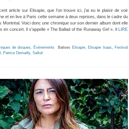
t article sur Elisapie, que l’on trouve ici, j’ai eu le plaisir de voir
ène et en live à Paris cette semaine à deux reprises, dans le cadre du
es Montréal. Voici donc une chronique sur son dernier album dont elle
es en concert. Il s’appelle « The Ballad of the Runaway Girl ». Il
LIRE
niques de disques
,
Événements
Balises
Elisapie
,
Elisapie Isaac
,
Festival
l
,
Patrice Demailly
,
Salluit