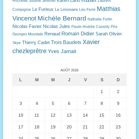
Karen Lano
Rochette
Justine Jérémie
Laurent
Matthias
Le Furieux
Le Limonaire
Compignie
Léo Ferré
Michèle Bernard
Vincenot
Nathalie Fortin
Nicolas Favier
Nicolas Jules
Paule-Andrée Cassidy
Prix
Romain Didier
Renaud
Sarah Olivier
Georges Moustaki
Xavier
Trois Baudets
Thierry Cadet
Skye
chezleprêtre
Yves Jamait
AOÛT 2026
L
M
M
J
V
S
D
1
2
3
4
5
6
7
8
9
10
11
12
13
14
15
16
17
18
19
20
21
22
23
24
25
26
27
28
29
30