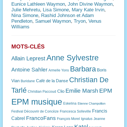
Eunice Lathleen Waymon
,
John Divine Waymon
,
Julie Mehretu
,
Lisa Simone
,
Mary Kate Irvin
,
Nina Simone
,
Rashid Johnson et Adam
Pendleton
,
Samuel Waymon
,
Tryon
,
Venus
Williams
MOTS-CLÉS
Anne Sylvestre
Allain Leprest
Barbara
Antoine Sahler
Boris
Armelle Yons
Christian De
Vian
Café de la Danse
Buridane
Tarlé
EPM
Emilie Marsh
Clio
Christian Paccoud
EPM musique
Eskelina
Etienne Champollion
Francis
Festival Découvrir de Concèze
Francesca Solleville
FrancoFans
Cabrel
François Morel
Ignatus
Jeanne
Katel