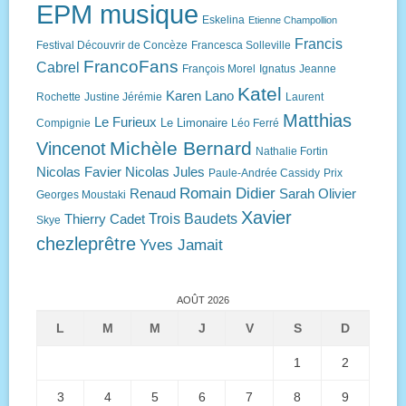
EPM musique
Eskelina
Etienne Champollion
Francis
Festival Découvrir de Concèze
Francesca Solleville
FrancoFans
Cabrel
François Morel
Ignatus
Jeanne
Katel
Karen Lano
Rochette
Justine Jérémie
Laurent
Matthias
Le Furieux
Le Limonaire
Compignie
Léo Ferré
Michèle Bernard
Vincenot
Nathalie Fortin
Nicolas Favier
Nicolas Jules
Paule-Andrée Cassidy
Prix
Romain Didier
Renaud
Sarah Olivier
Georges Moustaki
Xavier
Trois Baudets
Thierry Cadet
Skye
chezleprêtre
Yves Jamait
AOÛT 2026
L
M
M
J
V
S
D
1
2
3
4
5
6
7
8
9