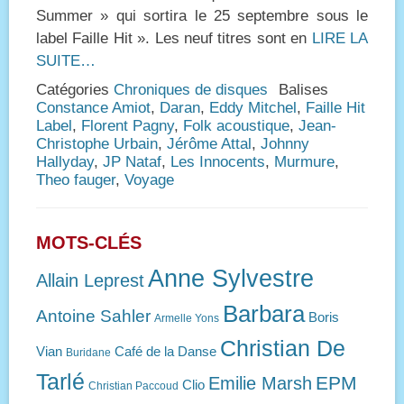
Summer » qui sortira le 25 septembre sous le
label Faille Hit ». Les neuf titres sont en
LIRE LA
SUITE…
Catégories
Chroniques de disques
Balises
Constance Amiot
,
Daran
,
Eddy Mitchel
,
Faille Hit
Label
,
Florent Pagny
,
Folk acoustique
,
Jean-
Christophe Urbain
,
Jérôme Attal
,
Johnny
Hallyday
,
JP Nataf
,
Les Innocents
,
Murmure
,
Theo fauger
,
Voyage
MOTS-CLÉS
Anne Sylvestre
Allain Leprest
Barbara
Antoine Sahler
Boris
Armelle Yons
Christian De
Vian
Café de la Danse
Buridane
Tarlé
EPM
Emilie Marsh
Clio
Christian Paccoud