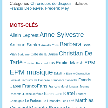
Catégories
Chroniques de disques
Balises
Francis Debieuvre
,
Frederik Mey
MOTS-CLÉS
Anne Sylvestre
Allain Leprest
Barbara
Antoine Sahler
Boris
Armelle Yons
Christian De
Vian
Café de la Danse
Buridane
Tarlé
EPM
Emilie Marsh
Clio
Christian Paccoud
EPM musique
Eskelina
Etienne Champollion
Francis
Festival Découvrir de Concèze
Francesca Solleville
FrancoFans
Cabrel
François Morel
Ignatus
Jeanne
Katel
Karen Lano
Rochette
Justine Jérémie
Laurent
Matthias
Le Furieux
Le Limonaire
Compignie
Léo Ferré
Michèle Bernard
Vincenot