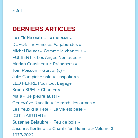
« Juil
DERNIERS ARTICLES
Les Tit’ Nassels « Les autres »
DUPONT « Pensées Vagabondes »
Michel Boutet « Comme le chanteur »
FULBERT « Les Anges Nomades »
Marion Cousineau « Présences »
Tom Poisson « Garçon(s) »
Julie Campiche solo « Unspoken »
LEO FERRÉ Pour tout bagage
Bruno BREL « Chanter »
Maïa « Je pleure aussi «
Geneviève Racette « Je rends les armes »
Les Yeux d’la Tête « La vie est belle »
IGIT « AIR RER »
Suzanne Belaubre « Feu de bois »
Jacques Bertin « Le Chant d’un Homme » Volume 3
1977-2022