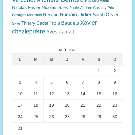
Nathalie Fortin
Nicolas Favier
Nicolas Jules
Paule-Andrée Cassidy
Prix
Romain Didier
Renaud
Sarah Olivier
Georges Moustaki
Xavier
Trois Baudets
Thierry Cadet
Skye
chezleprêtre
Yves Jamait
AOÛT 2026
L
M
M
J
V
S
D
1
2
3
4
5
6
7
8
9
10
11
12
13
14
15
16
17
18
19
20
21
22
23
24
25
26
27
28
29
30
31