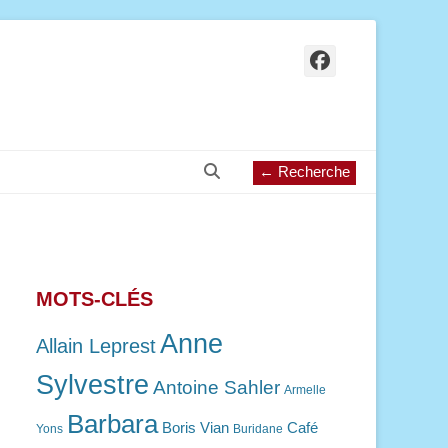
Facebook
Recherche
← Recherche
MOTS-CLÉS
Anne
Allain Leprest
Sylvestre
Antoine Sahler
Armelle
Barbara
Boris Vian
Café
Yons
Buridane