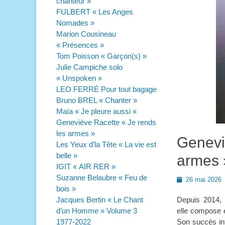
chanteur »
FULBERT « Les Anges
Nomades »
Marion Cousineau
« Présences »
Tom Poisson « Garçon(s) »
Julie Campiche solo
« Unspoken »
LEO FERRÉ Pour tout bagage
Bruno BREL « Chanter »
Maïa « Je pleure aussi «
Geneviève Racette « Je rends
les armes »
Genevi
Les Yeux d’la Tête « La vie est
belle »
armes 
IGIT « AIR RER »
Suzanne Belaubre « Feu de
Posted
26 mai 2026
bois »
on
Jacques Bertin « Le Chant
Depuis 2014, G
d’un Homme » Volume 3
elle compose e
1977-2022
Son succès int