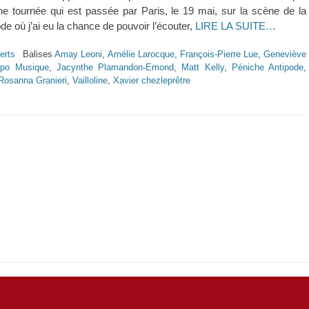
e tournée qui est passée par Paris, le 19 mai, sur la scène de la
de où j’ai eu la chance de pouvoir l’écouter,
LIRE LA SUITE…
erts
Balises
Amay Leoni
,
Amélie Larocque
,
François-Pierre Lue
,
Geneviève
mpo Musique
,
Jacynthe Plamandon-Emond
,
Matt Kelly
,
Péniche Antipode
,
Rosanna Granieri
,
Vailloline
,
Xavier chezleprêtre