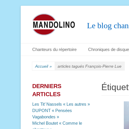
Le blog chan
Menu principal
Aller
Chanteurs du répertoire
Chroniques de disqu
au
Menu secondaire
Aller
contenu
au
Accueil
»
articles tagués
François-Pierre Lue
contenu
Étiquet
DERNIERS
ARTICLES
Les Tit’ Nassels « Les autres »
DUPONT « Pensées
Vagabondes »
Michel Boutet « Comme le