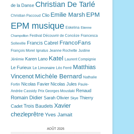
Christian De Tarlé
de la Danse
EPM
Emilie Marsh
Clio
Christian Paccoud
EPM musique
Eskelina
Etienne
Festival Découvrir de Concèze
Francesca
Champollion
FrancoFans
Francis Cabrel
Solleville
François Morel
Ignatus
Jeanne Rochette
Justine
Katel
Karen Lano
Jérémie
Laurent Compignie
Matthias
Le Furieux
Le Limonaire
Léo Ferré
Michèle Bernard
Vincenot
Nathalie
Nicolas Favier
Nicolas Jules
Fortin
Paule-
Renaud
Andrée Cassidy
Prix Georges Moustaki
Romain Didier
Sarah Olivier
Thierry
Skye
Xavier
Trois Baudets
Cadet
chezleprêtre
Yves Jamait
AOÛT 2026