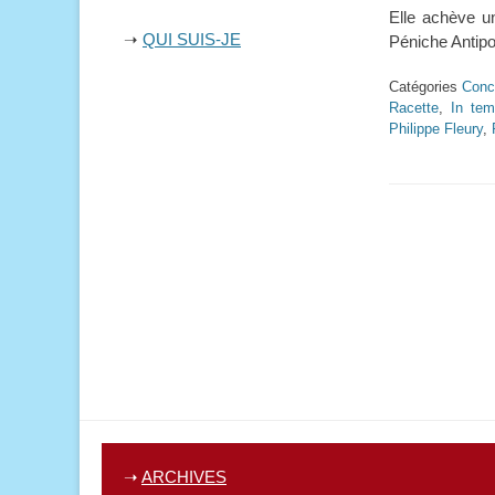
Elle achève un
➝
QUI SUIS-JE
Péniche Antipo
Catégories
Conc
Racette
,
In te
Philippe Fleury
,
➝
ARCHIVES