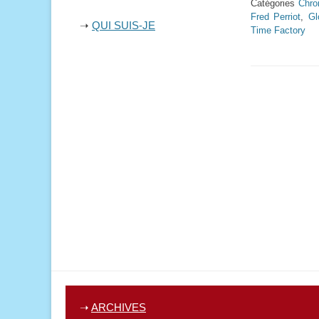
Catégories
Chro
Fred Perriot
,
Gl
➝
QUI SUIS-JE
Time Factory
➝
ARCHIVES