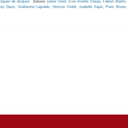
niques de disques
Balises
Diane Sorel
,
Evie Aurélie Viteau
,
Fabien Martin
,
ory Daze
,
Guillaume Laprade
,
Horizon Violet
,
Isabelle Sajot
,
Paris Brune
,