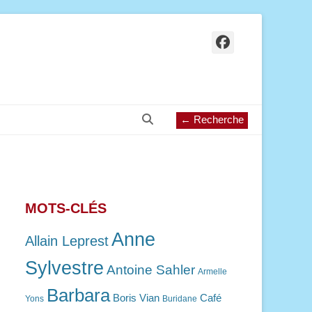
Facebook
Recherche
← Recherche
MOTS-CLÉS
Anne
Allain Leprest
Sylvestre
Antoine Sahler
Armelle
Barbara
Boris Vian
Café
Yons
Buridane