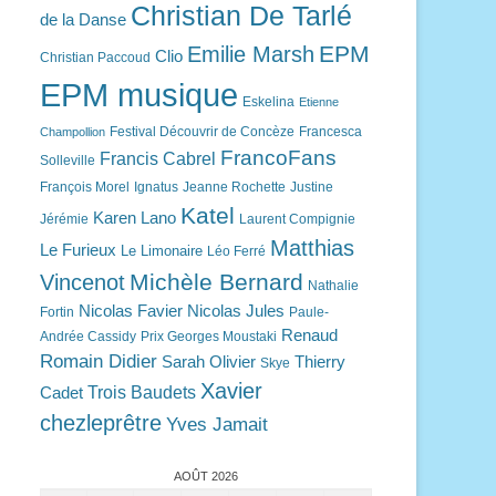
Christian De Tarlé
de la Danse
EPM
Emilie Marsh
Clio
Christian Paccoud
EPM musique
Eskelina
Etienne
Festival Découvrir de Concèze
Francesca
Champollion
FrancoFans
Francis Cabrel
Solleville
François Morel
Ignatus
Jeanne Rochette
Justine
Katel
Karen Lano
Jérémie
Laurent Compignie
Matthias
Le Furieux
Le Limonaire
Léo Ferré
Michèle Bernard
Vincenot
Nathalie
Nicolas Favier
Nicolas Jules
Fortin
Paule-
Renaud
Andrée Cassidy
Prix Georges Moustaki
Romain Didier
Sarah Olivier
Thierry
Skye
Xavier
Trois Baudets
Cadet
chezleprêtre
Yves Jamait
AOÛT 2026