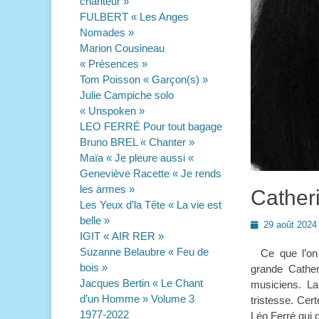
chanteur »
FULBERT « Les Anges
Nomades »
Marion Cousineau
« Présences »
Tom Poisson « Garçon(s) »
Julie Campiche solo
« Unspoken »
LEO FERRÉ Pour tout bagage
Bruno BREL « Chanter »
Maïa « Je pleure aussi «
Geneviève Racette « Je rends
les armes »
Cather
Les Yeux d’la Tête « La vie est
belle »
Posted
29 août 2024
IGIT « AIR RER »
on
Suzanne Belaubre « Feu de
Ce que l’on r
bois »
grande Cather
Jacques Bertin « Le Chant
musiciens. La
d’un Homme » Volume 3
tristesse. Cer
1977-2022
Léo Ferré qui d