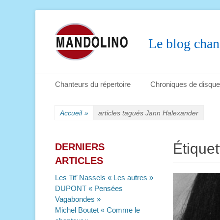
Le blog chan
Menu principal
Aller
Chanteurs du répertoire
Chroniques de disqu
au
Menu secondaire
Aller
contenu
au
Accueil
»
articles tagués
Jann Halexander
contenu
Étiquet
DERNIERS
ARTICLES
Les Tit’ Nassels « Les autres »
DUPONT « Pensées
Vagabondes »
Michel Boutet « Comme le