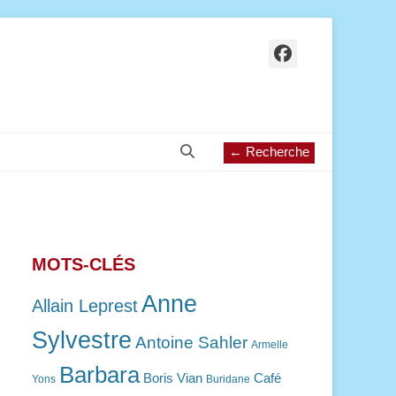
Facebook
Recherche
← Recherche
MOTS-CLÉS
Anne
Allain Leprest
Sylvestre
Antoine Sahler
Armelle
Barbara
Boris Vian
Café
Yons
Buridane