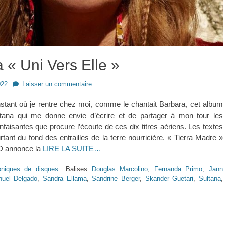
 « Uni Vers Elle »
022
Laisser un commentaire
instant où je rentre chez moi, comme le chantait Barbara, cet album
ltana qui me donne envie d’écrire et de partager à mon tour les
nfaisantes que procure l’écoute de ces dix titres aériens. Les textes
rtant du fond des entrailles de la terre nourricière. « Tierra Madre »
D annonce la
LIRE LA SUITE…
oniques de disques
Balises
Douglas Marcolino
,
Fernanda Primo
,
Jann
uel Delgado
,
Sandra Ellama
,
Sandrine Berger
,
Skander Guetari
,
Sultana
,