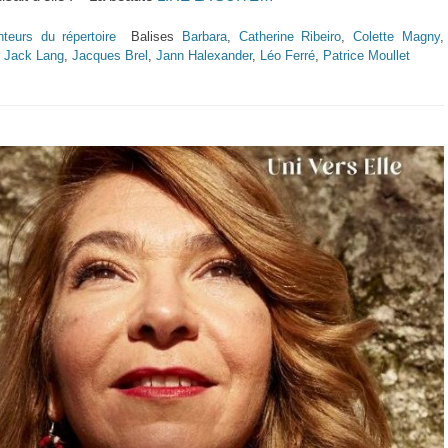
teurs du répertoire
Balises
Barbara
,
Catherine Ribeiro
,
Colette Magny
,
,
Jack Lang
,
Jacques Brel
,
Jann Halexander
,
Léo Ferré
,
Patrice Moullet