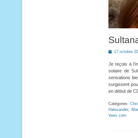
Sultana
Posted
17 octobre 2
on
Je reçois à l’
solaire de Su
sensations bie
surgissent pou
en début de C
Catégories
Chr
Halexander
,
Man
Veev com