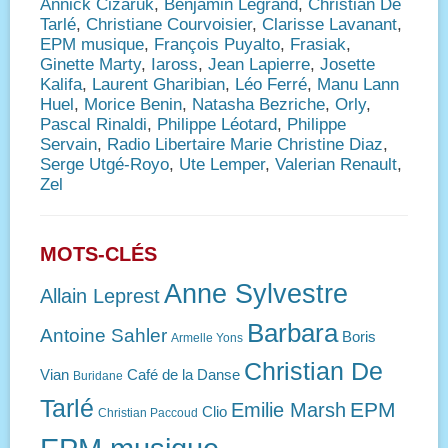
Annick Cizaruk
,
Benjamin Legrand
,
Christian De
Tarlé
,
Christiane Courvoisier
,
Clarisse Lavanant
,
EPM musique
,
François Puyalto
,
Frasiak
,
Ginette Marty
,
Iaross
,
Jean Lapierre
,
Josette
Kalifa
,
Laurent Gharibian
,
Léo Ferré
,
Manu Lann
Huel
,
Morice Benin
,
Natasha Bezriche
,
Orly
,
Pascal Rinaldi
,
Philippe Léotard
,
Philippe
Servain
,
Radio Libertaire Marie Christine Diaz
,
Serge Utgé-Royo
,
Ute Lemper
,
Valerian Renault
,
Zel
MOTS-CLÉS
Anne Sylvestre
Allain Leprest
Barbara
Antoine Sahler
Boris
Armelle Yons
Christian De
Vian
Café de la Danse
Buridane
Tarlé
EPM
Emilie Marsh
Clio
Christian Paccoud