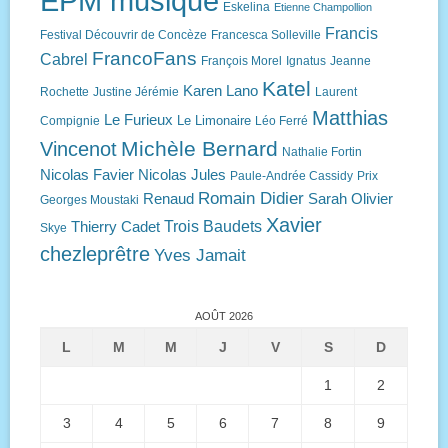
EPM musique
Eskelina
Etienne Champollion
Francis
Festival Découvrir de Concèze
Francesca Solleville
FrancoFans
Cabrel
François Morel
Ignatus
Jeanne
Katel
Karen Lano
Rochette
Justine Jérémie
Laurent
Matthias
Le Furieux
Le Limonaire
Compignie
Léo Ferré
Michèle Bernard
Vincenot
Nathalie Fortin
Nicolas Favier
Nicolas Jules
Paule-Andrée Cassidy
Prix
Romain Didier
Renaud
Sarah Olivier
Georges Moustaki
Xavier
Trois Baudets
Thierry Cadet
Skye
chezleprêtre
Yves Jamait
AOÛT 2026
L
M
M
J
V
S
D
1
2
3
4
5
6
7
8
9