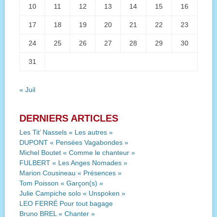
10
11
12
13
14
15
16
17
18
19
20
21
22
23
24
25
26
27
28
29
30
31
« Juil
DERNIERS ARTICLES
Les Tit’ Nassels « Les autres »
DUPONT « Pensées Vagabondes »
Michel Boutet « Comme le chanteur »
FULBERT « Les Anges Nomades »
Marion Cousineau « Présences »
Tom Poisson « Garçon(s) »
Julie Campiche solo « Unspoken »
LEO FERRÉ Pour tout bagage
Bruno BREL « Chanter »