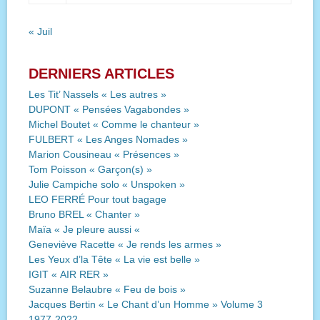
« Juil
DERNIERS ARTICLES
Les Tit’ Nassels « Les autres »
DUPONT « Pensées Vagabondes »
Michel Boutet « Comme le chanteur »
FULBERT « Les Anges Nomades »
Marion Cousineau « Présences »
Tom Poisson « Garçon(s) »
Julie Campiche solo « Unspoken »
LEO FERRÉ Pour tout bagage
Bruno BREL « Chanter »
Maïa « Je pleure aussi «
Geneviève Racette « Je rends les armes »
Les Yeux d’la Tête « La vie est belle »
IGIT « AIR RER »
Suzanne Belaubre « Feu de bois »
Jacques Bertin « Le Chant d’un Homme » Volume 3
1977-2022