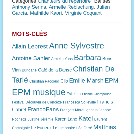
Catégories
Chanteurs du répertoire
Balises
Anthony Serina
,
Armelle Rebischung
,
Julien
Garcia
,
Mathilde Kaori
,
Virginie Coquant
MOTS-CLÉS
Anne Sylvestre
Allain Leprest
Barbara
Antoine Sahler
Boris
Armelle Yons
Christian De
Vian
Café de la Danse
Buridane
Tarlé
EPM
Emilie Marsh
Clio
Christian Paccoud
EPM musique
Eskelina
Etienne Champollion
Francis
Festival Découvrir de Concèze
Francesca Solleville
FrancoFans
Cabrel
François Morel
Ignatus
Jeanne
Katel
Karen Lano
Rochette
Justine Jérémie
Laurent
Matthias
Le Furieux
Le Limonaire
Compignie
Léo Ferré