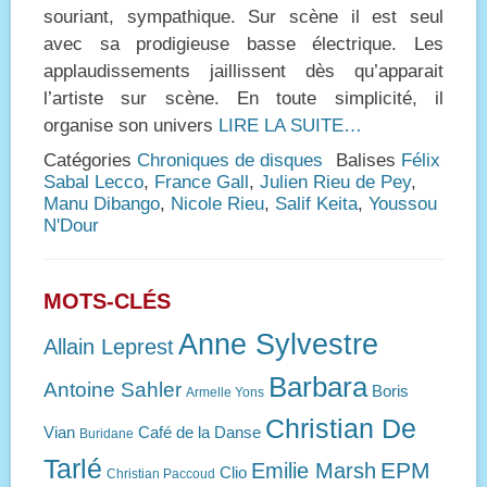
souriant, sympathique. Sur scène il est seul
avec sa prodigieuse basse électrique. Les
applaudissements jaillissent dès qu’apparait
l’artiste sur scène. En toute simplicité, il
organise son univers
LIRE LA SUITE…
Catégories
Chroniques de disques
Balises
Félix
Sabal Lecco
,
France Gall
,
Julien Rieu de Pey
,
Manu Dibango
,
Nicole Rieu
,
Salif Keita
,
Youssou
N'Dour
MOTS-CLÉS
Anne Sylvestre
Allain Leprest
Barbara
Antoine Sahler
Boris
Armelle Yons
Christian De
Vian
Café de la Danse
Buridane
Tarlé
EPM
Emilie Marsh
Clio
Christian Paccoud