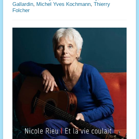
Gallardin
,
Michel Yves Kochmann
,
Thierry
Folcher