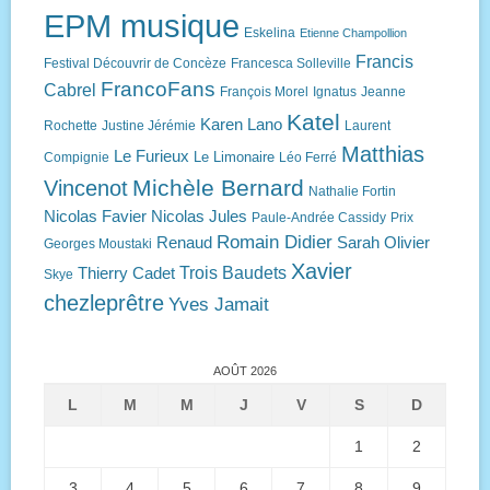
EPM musique
Eskelina
Etienne Champollion
Francis
Festival Découvrir de Concèze
Francesca Solleville
FrancoFans
Cabrel
François Morel
Ignatus
Jeanne
Katel
Karen Lano
Rochette
Justine Jérémie
Laurent
Matthias
Le Furieux
Le Limonaire
Compignie
Léo Ferré
Michèle Bernard
Vincenot
Nathalie Fortin
Nicolas Favier
Nicolas Jules
Paule-Andrée Cassidy
Prix
Romain Didier
Renaud
Sarah Olivier
Georges Moustaki
Xavier
Trois Baudets
Thierry Cadet
Skye
chezleprêtre
Yves Jamait
AOÛT 2026
L
M
M
J
V
S
D
1
2
3
4
5
6
7
8
9