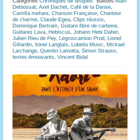
Catégories
Chroniques de disques
Balises
Alain
Debiossat
,
Axel Dachet
,
Café de la Danse
,
Camilla mehani
,
Chanson Française
,
Chanteur
de charme
,
Claude Egea
,
Clips réussis
,
Dominique Bertram
,
Guitare fibre de carbone
,
Guitares Lava
,
Hebiscus
,
Johann Hebi Daher
,
Julien Rieu de Pey
,
Legroscamion Prod
,
Lionel
Gillardin
,
lionel Langlais
,
Lobelia Music
,
Mickael
Larchange
,
Quentin Lamotta
,
Simon Strauss
,
textes émouvants
,
Vincent Bidal