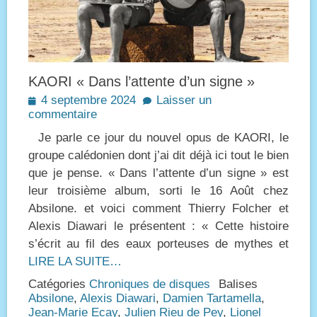
KAORI « Dans l’attente d’un signe »
Posted
4 septembre 2024
Laisser un
on
commentaire
Je parle ce jour du nouvel opus de KAORI, le
groupe calédonien dont j’ai dit déjà ici tout le bien
que je pense. « Dans l’attente d’un signe » est
leur troisième album, sorti le 16 Août chez
Absilone. et voici comment Thierry Folcher et
Alexis Diawari le présentent : « Cette histoire
s’écrit au fil des eaux porteuses de mythes et
LIRE LA SUITE…
Catégories
Chroniques de disques
Balises
Absilone
,
Alexis Diawari
,
Damien Tartamella
,
Jean-Marie Ecay
,
Julien Rieu de Pey
,
Lionel