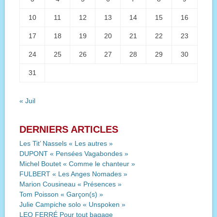
10
11
12
13
14
15
16
17
18
19
20
21
22
23
24
25
26
27
28
29
30
31
« Juil
DERNIERS ARTICLES
Les Tit’ Nassels « Les autres »
DUPONT « Pensées Vagabondes »
Michel Boutet « Comme le chanteur »
FULBERT « Les Anges Nomades »
Marion Cousineau « Présences »
Tom Poisson « Garçon(s) »
Julie Campiche solo « Unspoken »
LEO FERRÉ Pour tout bagage