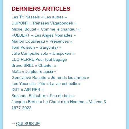
DERNIERS ARTICLES
Les Tit’ Nassels « Les autres »
DUPONT « Pensées Vagabondes »
Michel Boutet « Comme le chanteur »
FULBERT « Les Anges Nomades »
Marion Cousineau « Présences »
Tom Poisson « Garçon(s) »
Julie Campiche solo « Unspoken »
LEO FERRÉ Pour tout bagage
Bruno BREL « Chanter »
Maïa « Je pleure aussi «
Geneviève Racette « Je rends les armes »
Les Yeux d’la Tête « La vie est belle »
IGIT « AIR RER »
Suzanne Belaubre « Feu de bois »
Jacques Bertin « Le Chant d’un Homme » Volume 3
1977-2022
➝
QUI SUIS-JE