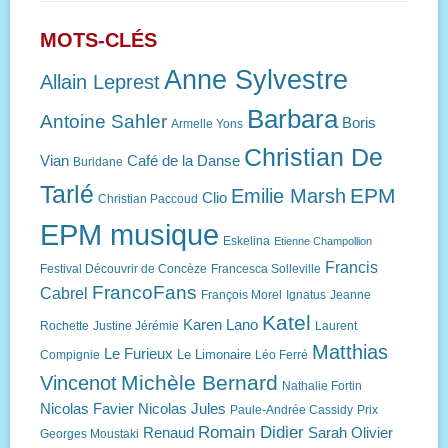
MOTS-CLÉS
Anne Sylvestre
Allain Leprest
Barbara
Antoine Sahler
Boris
Armelle Yons
Christian De
Vian
Café de la Danse
Buridane
Tarlé
EPM
Emilie Marsh
Clio
Christian Paccoud
EPM musique
Eskelina
Etienne Champollion
Francis
Festival Découvrir de Concèze
Francesca Solleville
FrancoFans
Cabrel
François Morel
Ignatus
Jeanne
Katel
Karen Lano
Rochette
Justine Jérémie
Laurent
Matthias
Le Furieux
Le Limonaire
Compignie
Léo Ferré
Michèle Bernard
Vincenot
Nathalie Fortin
Nicolas Favier
Nicolas Jules
Paule-Andrée Cassidy
Prix
Romain Didier
Renaud
Sarah Olivier
Georges Moustaki