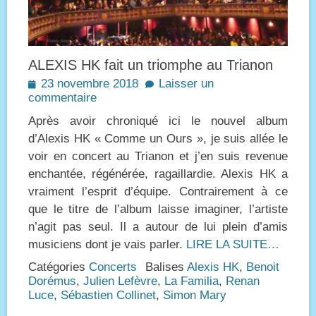
ALEXIS HK fait un triomphe au Trianon
Posted
23 novembre 2018
Laisser un
on
commentaire
Après avoir chroniqué ici le nouvel album
d’Alexis HK « Comme un Ours », je suis allée le
voir en concert au Trianon et j’en suis revenue
enchantée, régénérée, ragaillardie. Alexis HK a
vraiment l’esprit d’équipe. Contrairement à ce
que le titre de l’album laisse imaginer, l’artiste
n’agit pas seul. Il a autour de lui plein d’amis
musiciens dont je vais parler.
LIRE LA SUITE…
Catégories
Concerts
Balises
Alexis HK
,
Benoit
Dorémus
,
Julien Lefèvre
,
La Familia
,
Renan
Luce
,
Sébastien Collinet
,
Simon Mary