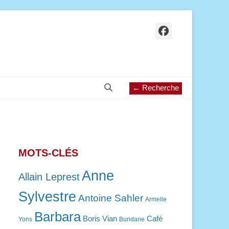
Facebook
Recherche
← Recherche
MOTS-CLÉS
Anne
Allain Leprest
Sylvestre
Antoine Sahler
Armelle
Barbara
Boris Vian
Café
Yons
Buridane