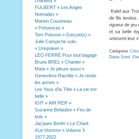
chanteur »
on
FULBERT « Les Anges
Katel aux Troi
Nomades »
de fils tendus
Marion Cousineau
rigueur de jeu
« Présences »
et sa belle é
Tom Poisson « Garçon(s) »
unissent leur v
Julie Campiche solo
« Unspoken »
Catégories
Conc
LEO FERRÉ Pour tout bagage
Diane Sorel
,
Elo
Bruno BREL « Chanter »
Maïa « Je pleure aussi «
Geneviève Racette « Je rends
les armes »
Les Yeux d’la Tête « La vie est
belle »
IGIT « AIR RER »
Suzanne Belaubre « Feu de
bois »
Jacques Bertin « Le Chant
d’un Homme » Volume 3
1977-2022