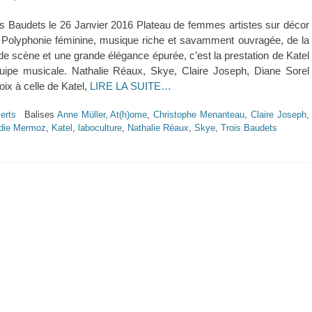
s Baudets le 26 Janvier 2016 Plateau de femmes artistes sur décor
. Polyphonie féminine, musique riche et savamment ouvragée, de la
 de scène et une grande élégance épurée, c’est la prestation de Katel
quipe musicale. Nathalie Réaux, Skye, Claire Joseph, Diane Sorel
oix à celle de Katel,
LIRE LA SUITE…
erts
Balises
Anne Müller
,
At(h)ome
,
Christophe Menanteau
,
Claire Joseph
,
die Mermoz
,
Katel
,
laboculture
,
Nathalie Réaux
,
Skye
,
Trois Baudets