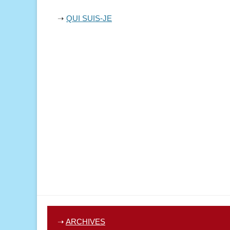
➝
QUI SUIS-JE
➝
ARCHIVES