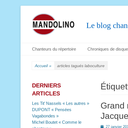
Le blog chan
Menu principal
Aller
Chanteurs du répertoire
Chroniques de disqu
au
Menu secondaire
Aller
contenu
au
Accueil
»
articles tagués
laboculture
contenu
Étiquet
DERNIERS
ARTICLES
Les Tit’ Nassels « Les autres »
Grand 
DUPONT « Pensées
Jacques
Vagabondes »
Michel Boutet « Comme le
Posted
27 janvier 20