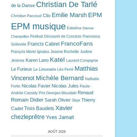
Christian De Tarlé
de la Danse
EPM
Emilie Marsh
Clio
Christian Paccoud
EPM musique
Eskelina
Etienne
Festival Découvrir de Concèze
Francesca
Champollion
FrancoFans
Francis Cabrel
Solleville
François Morel
Ignatus
Jeanne Rochette
Justine
Katel
Karen Lano
Jérémie
Laurent Compignie
Matthias
Le Furieux
Le Limonaire
Léo Ferré
Michèle Bernard
Vincenot
Nathalie
Nicolas Favier
Nicolas Jules
Fortin
Paule-
Renaud
Andrée Cassidy
Prix Georges Moustaki
Romain Didier
Sarah Olivier
Thierry
Skye
Xavier
Trois Baudets
Cadet
chezleprêtre
Yves Jamait
AOÛT 2026