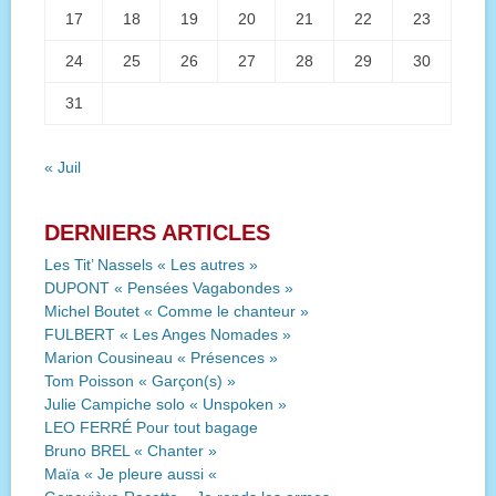
17
18
19
20
21
22
23
24
25
26
27
28
29
30
31
« Juil
DERNIERS ARTICLES
Les Tit’ Nassels « Les autres »
DUPONT « Pensées Vagabondes »
Michel Boutet « Comme le chanteur »
FULBERT « Les Anges Nomades »
Marion Cousineau « Présences »
Tom Poisson « Garçon(s) »
Julie Campiche solo « Unspoken »
LEO FERRÉ Pour tout bagage
Bruno BREL « Chanter »
Maïa « Je pleure aussi «