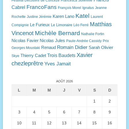
Festival Découvrir de Concèze
Francesca Solleville
FrancoFans
Cabrel
François Morel
Ignatus
Jeanne
Katel
Karen Lano
Rochette
Justine Jérémie
Laurent
Matthias
Le Furieux
Le Limonaire
Compignie
Léo Ferré
Michèle Bernard
Vincenot
Nathalie Fortin
Nicolas Favier
Nicolas Jules
Paule-Andrée Cassidy
Prix
Romain Didier
Renaud
Sarah Olivier
Georges Moustaki
Xavier
Trois Baudets
Thierry Cadet
Skye
chezleprêtre
Yves Jamait
AOÛT 2026
L
M
M
J
V
S
D
1
2
3
4
5
6
7
8
9
10
11
12
13
14
15
16