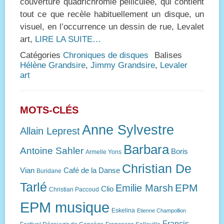
couverture quadrichromie pelliculée, qui contient
tout ce que recèle habituellement un disque, un
visuel, en l’occurrence un dessin de rue, Levalet
art,
LIRE LA SUITE…
Catégories
Chroniques de disques
Balises
Hélène Grandsire
,
Jimmy Grandsire
,
Levaler
art
MOTS-CLÉS
Anne Sylvestre
Allain Leprest
Barbara
Antoine Sahler
Boris
Armelle Yons
Christian De
Vian
Café de la Danse
Buridane
Tarlé
EPM
Emilie Marsh
Clio
Christian Paccoud
EPM musique
Eskelina
Etienne Champollion
Francis