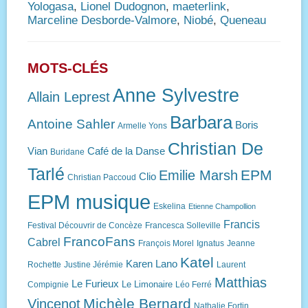
Yologasa
,
Lionel Dudognon
,
maeterlink
,
Marceline Desborde-Valmore
,
Niobé
,
Queneau
MOTS-CLÉS
Anne Sylvestre
Allain Leprest
Barbara
Antoine Sahler
Boris
Armelle Yons
Christian De
Vian
Café de la Danse
Buridane
Tarlé
EPM
Emilie Marsh
Clio
Christian Paccoud
EPM musique
Eskelina
Etienne Champollion
Francis
Festival Découvrir de Concèze
Francesca Solleville
FrancoFans
Cabrel
François Morel
Ignatus
Jeanne
Katel
Karen Lano
Rochette
Justine Jérémie
Laurent
Matthias
Le Furieux
Le Limonaire
Compignie
Léo Ferré
Michèle Bernard
Vincenot
Nathalie Fortin