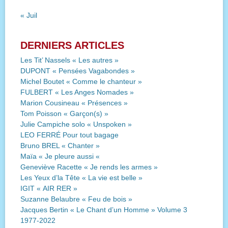
« Juil
DERNIERS ARTICLES
Les Tit’ Nassels « Les autres »
DUPONT « Pensées Vagabondes »
Michel Boutet « Comme le chanteur »
FULBERT « Les Anges Nomades »
Marion Cousineau « Présences »
Tom Poisson « Garçon(s) »
Julie Campiche solo « Unspoken »
LEO FERRÉ Pour tout bagage
Bruno BREL « Chanter »
Maïa « Je pleure aussi «
Geneviève Racette « Je rends les armes »
Les Yeux d’la Tête « La vie est belle »
IGIT « AIR RER »
Suzanne Belaubre « Feu de bois »
Jacques Bertin « Le Chant d’un Homme » Volume 3
1977-2022