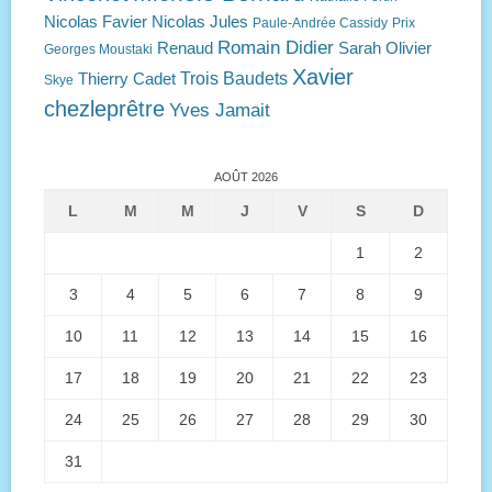
Nicolas Favier
Nicolas Jules
Paule-Andrée Cassidy
Prix
Romain Didier
Renaud
Sarah Olivier
Georges Moustaki
Xavier
Trois Baudets
Thierry Cadet
Skye
chezleprêtre
Yves Jamait
AOÛT 2026
L
M
M
J
V
S
D
1
2
3
4
5
6
7
8
9
10
11
12
13
14
15
16
17
18
19
20
21
22
23
24
25
26
27
28
29
30
31