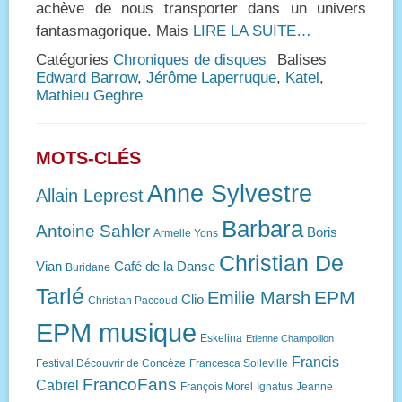
achève de nous transporter dans un univers
fantasmagorique. Mais
LIRE LA SUITE…
Catégories
Chroniques de disques
Balises
Edward Barrow
,
Jérôme Laperruque
,
Katel
,
Mathieu Geghre
MOTS-CLÉS
Anne Sylvestre
Allain Leprest
Barbara
Antoine Sahler
Boris
Armelle Yons
Christian De
Vian
Café de la Danse
Buridane
Tarlé
EPM
Emilie Marsh
Clio
Christian Paccoud
EPM musique
Eskelina
Etienne Champollion
Francis
Festival Découvrir de Concèze
Francesca Solleville
FrancoFans
Cabrel
François Morel
Ignatus
Jeanne