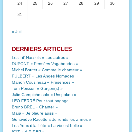
24
25
26
27
28
29
30
31
« Juil
DERNIERS ARTICLES
Les Tit’ Nassels « Les autres »
DUPONT « Pensées Vagabondes »
Michel Boutet « Comme le chanteur »
FULBERT « Les Anges Nomades »
Marion Cousineau « Présences »
Tom Poisson « Garçon(s) »
Julie Campiche solo « Unspoken »
LEO FERRÉ Pour tout bagage
Bruno BREL « Chanter »
Maïa « Je pleure aussi «
Geneviève Racette « Je rends les armes »
Les Yeux d’la Tête « La vie est belle »
IGIT « AIR RER »