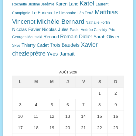
Katel
Karen Lano
Rochette
Justine Jérémie
Laurent
Matthias
Le Furieux
Le Limonaire
Compignie
Léo Ferré
Michèle Bernard
Vincenot
Nathalie Fortin
Nicolas Favier
Nicolas Jules
Paule-Andrée Cassidy
Prix
Romain Didier
Renaud
Sarah Olivier
Georges Moustaki
Xavier
Trois Baudets
Thierry Cadet
Skye
chezleprêtre
Yves Jamait
AOÛT 2026
L
M
M
J
V
S
D
1
2
3
4
5
6
7
8
9
10
11
12
13
14
15
16
17
18
19
20
21
22
23