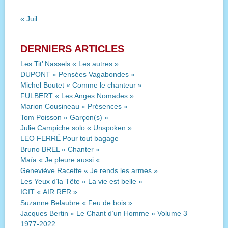
« Juil
DERNIERS ARTICLES
Les Tit’ Nassels « Les autres »
DUPONT « Pensées Vagabondes »
Michel Boutet « Comme le chanteur »
FULBERT « Les Anges Nomades »
Marion Cousineau « Présences »
Tom Poisson « Garçon(s) »
Julie Campiche solo « Unspoken »
LEO FERRÉ Pour tout bagage
Bruno BREL « Chanter »
Maïa « Je pleure aussi «
Geneviève Racette « Je rends les armes »
Les Yeux d’la Tête « La vie est belle »
IGIT « AIR RER »
Suzanne Belaubre « Feu de bois »
Jacques Bertin « Le Chant d’un Homme » Volume 3
1977-2022