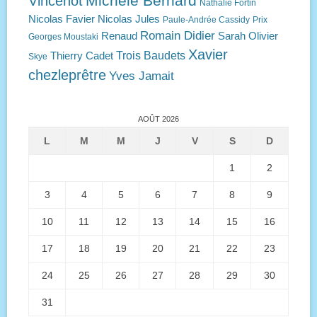
Michèle Bernard
Vincenot
Nathalie Fortin
Nicolas Favier
Nicolas Jules
Paule-Andrée Cassidy
Prix
Romain Didier
Renaud
Sarah Olivier
Georges Moustaki
Xavier
Trois Baudets
Thierry Cadet
Skye
chezleprêtre
Yves Jamait
AOÛT 2026
L
M
M
J
V
S
D
1
2
3
4
5
6
7
8
9
10
11
12
13
14
15
16
17
18
19
20
21
22
23
24
25
26
27
28
29
30
31