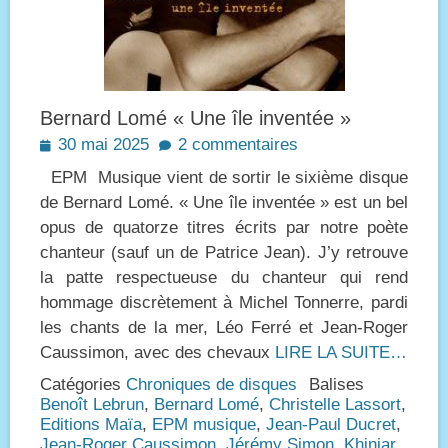
Bernard Lomé « Une île inventée »
Posted
30 mai 2025
2 commentaires
on
EPM Musique vient de sortir le sixième disque
de Bernard Lomé. « Une île inventée » est un bel
opus de quatorze titres écrits par notre poète
chanteur (sauf un de Patrice Jean). J’y retrouve
la patte respectueuse du chanteur qui rend
hommage discrètement à Michel Tonnerre, pardi
les chants de la mer, Léo Ferré et Jean-Roger
Caussimon, avec des chevaux
LIRE LA SUITE…
Catégories
Chroniques de disques
Balises
Benoît Lebrun
,
Bernard Lomé
,
Christelle Lassort
,
Editions Maïa
,
EPM musique
,
Jean-Paul Ducret
,
Jean-Roger Caussimon
,
Jérémy Simon
,
Khinjar