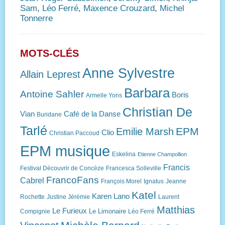
Sam
,
Léo Ferré
,
Maxence Crouzard
,
Michel
Tonnerre
MOTS-CLÉS
Anne Sylvestre
Allain Leprest
Barbara
Antoine Sahler
Boris
Armelle Yons
Christian De
Vian
Café de la Danse
Buridane
Tarlé
EPM
Emilie Marsh
Clio
Christian Paccoud
EPM musique
Eskelina
Etienne Champollion
Francis
Festival Découvrir de Concèze
Francesca Solleville
FrancoFans
Cabrel
François Morel
Ignatus
Jeanne
Katel
Karen Lano
Rochette
Justine Jérémie
Laurent
Matthias
Le Furieux
Le Limonaire
Compignie
Léo Ferré