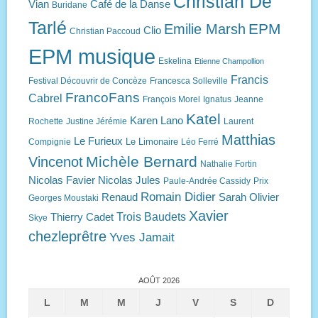
Christian De
Vian
Café de la Danse
Buridane
Tarlé
EPM
Emilie Marsh
Clio
Christian Paccoud
EPM musique
Eskelina
Etienne Champollion
Francis
Festival Découvrir de Concèze
Francesca Solleville
FrancoFans
Cabrel
François Morel
Ignatus
Jeanne
Katel
Karen Lano
Rochette
Justine Jérémie
Laurent
Matthias
Le Furieux
Le Limonaire
Compignie
Léo Ferré
Michèle Bernard
Vincenot
Nathalie Fortin
Nicolas Favier
Nicolas Jules
Paule-Andrée Cassidy
Prix
Romain Didier
Renaud
Sarah Olivier
Georges Moustaki
Xavier
Trois Baudets
Thierry Cadet
Skye
chezleprêtre
Yves Jamait
AOÛT 2026
L
M
M
J
V
S
D