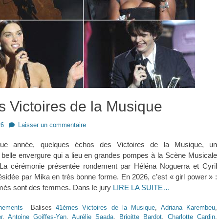
 Victoires de la Musique
26
Laisser un commentaire
e année, quelques échos des Victoires de la Musique, un
belle envergure qui a lieu en grandes pompes à la Scène Musicale
La cérémonie présentée rondement par Héléna Noguerra et Cyril
ésidée par Mika en très bonne forme. En 2026, c’est « girl power » :
és sont des femmes. Dans le jury
LIRE LA SUITE…
nements
Balises
41èmes Victoires de la Musique
,
Adriana Karembeu
,
r
,
Antoine Goiffes-Yan
,
Aurélie Saada
,
Brigitte Bardot
,
Charlotte Cardin
,