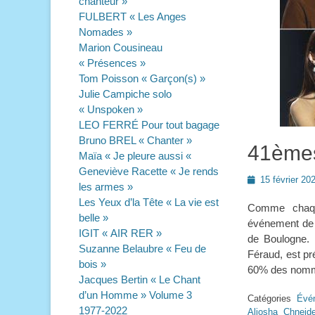
chanteur »
FULBERT « Les Anges
Nomades »
Marion Cousineau
« Présences »
Tom Poisson « Garçon(s) »
Julie Campiche solo
« Unspoken »
LEO FERRÉ Pour tout bagage
Bruno BREL « Chanter »
41èmes
Maïa « Je pleure aussi «
Geneviève Racette « Je rends
Posted
15 février 20
les armes »
on
Les Yeux d’la Tête « La vie est
Comme chaqu
belle »
événement de 
IGIT « AIR RER »
de Boulogne. 
Suzanne Belaubre « Feu de
Féraud, est pr
bois »
60% des nomm
Jacques Bertin « Le Chant
d’un Homme » Volume 3
Catégories
Évé
1977-2022
Aliosha Chneide