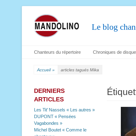
Le blog chan
Menu principal
Aller
Chanteurs du répertoire
Chroniques de disqu
au
Menu secondaire
Aller
contenu
au
Accueil
»
articles tagués
Mika
contenu
Étiquet
DERNIERS
ARTICLES
Les Tit’ Nassels « Les autres »
DUPONT « Pensées
Vagabondes »
Michel Boutet « Comme le