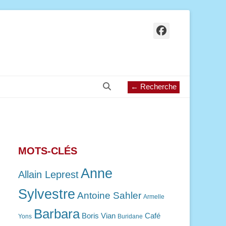
Facebook
Recherche
← Recherche
MOTS-CLÉS
Anne
Allain Leprest
Sylvestre
Antoine Sahler
Armelle
Barbara
Boris Vian
Café
Yons
Buridane