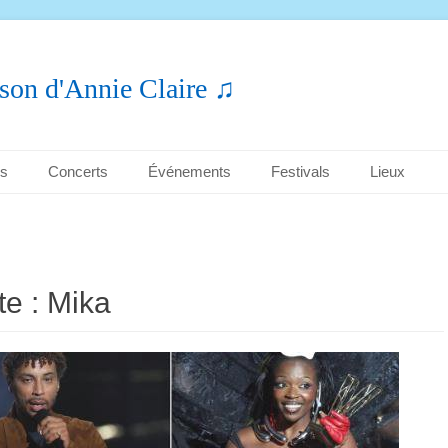
son d'Annie Claire ♫
es
Concerts
Événements
Festivals
Lieux
te :
Mika