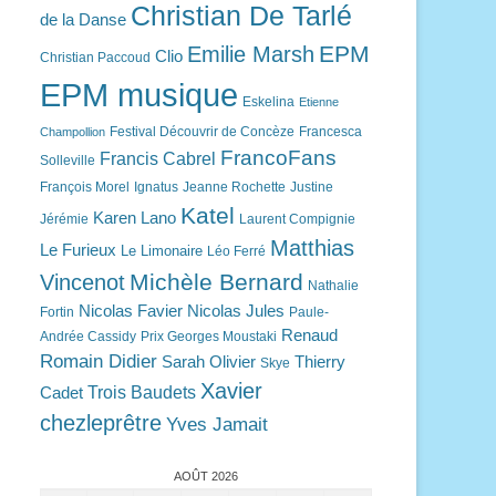
Christian De Tarlé
de la Danse
EPM
Emilie Marsh
Clio
Christian Paccoud
EPM musique
Eskelina
Etienne
Festival Découvrir de Concèze
Francesca
Champollion
FrancoFans
Francis Cabrel
Solleville
François Morel
Ignatus
Jeanne Rochette
Justine
Katel
Karen Lano
Jérémie
Laurent Compignie
Matthias
Le Furieux
Le Limonaire
Léo Ferré
Michèle Bernard
Vincenot
Nathalie
Nicolas Favier
Nicolas Jules
Fortin
Paule-
Renaud
Andrée Cassidy
Prix Georges Moustaki
Romain Didier
Sarah Olivier
Thierry
Skye
Xavier
Trois Baudets
Cadet
chezleprêtre
Yves Jamait
AOÛT 2026