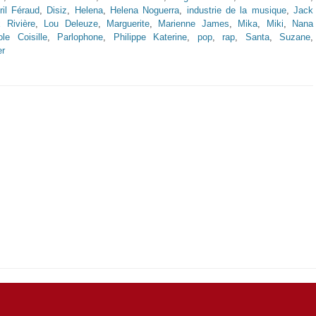
ril Féraud
,
Disiz
,
Helena
,
Helena Noguerra
,
industrie de la musique
,
Jack
 Rivière
,
Lou Deleuze
,
Marguerite
,
Marienne James
,
Mika
,
Miki
,
Nana
ole Coisille
,
Parlophone
,
Philippe Katerine
,
pop
,
rap
,
Santa
,
Suzane
,
er