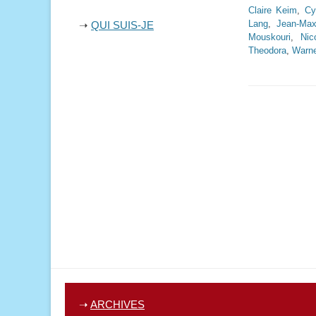
Claire Keim
,
Cy
Lang
,
Jean-Max
➝
QUI SUIS-JE
Mouskouri
,
Nic
Theodora
,
Warn
➝
ARCHIVES