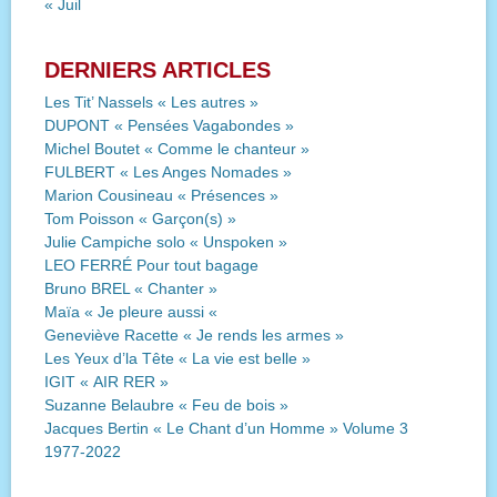
« Juil
DERNIERS ARTICLES
Les Tit’ Nassels « Les autres »
DUPONT « Pensées Vagabondes »
Michel Boutet « Comme le chanteur »
FULBERT « Les Anges Nomades »
Marion Cousineau « Présences »
Tom Poisson « Garçon(s) »
Julie Campiche solo « Unspoken »
LEO FERRÉ Pour tout bagage
Bruno BREL « Chanter »
Maïa « Je pleure aussi «
Geneviève Racette « Je rends les armes »
Les Yeux d’la Tête « La vie est belle »
IGIT « AIR RER »
Suzanne Belaubre « Feu de bois »
Jacques Bertin « Le Chant d’un Homme » Volume 3
1977-2022