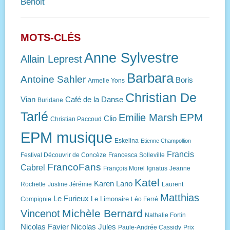
Benoit
MOTS-CLÉS
Anne Sylvestre
Allain Leprest
Barbara
Antoine Sahler
Boris
Armelle Yons
Christian De
Vian
Café de la Danse
Buridane
Tarlé
EPM
Emilie Marsh
Clio
Christian Paccoud
EPM musique
Eskelina
Etienne Champollion
Francis
Festival Découvrir de Concèze
Francesca Solleville
FrancoFans
Cabrel
François Morel
Ignatus
Jeanne
Katel
Karen Lano
Rochette
Justine Jérémie
Laurent
Matthias
Le Furieux
Le Limonaire
Compignie
Léo Ferré
Michèle Bernard
Vincenot
Nathalie Fortin
Nicolas Favier
Nicolas Jules
Paule-Andrée Cassidy
Prix