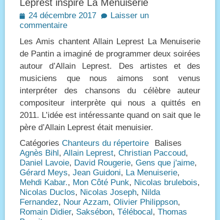
Leprest inspire La Menuiserie
Posted
24 décembre 2017
Laisser un
on
commentaire
Les Amis chantent Allain Leprest La Menuiserie
de Pantin a imaginé de programmer deux soirées
autour d’Allain Leprest. Des artistes et des
musiciens que nous aimons sont venus
interpréter des chansons du célèbre auteur
compositeur interprète qui nous a quittés en
2011. L’idée est intéressante quand on sait que le
père d’Allain Leprest était menuisier.
Catégories
Chanteurs du répertoire
Balises
Agnès Bihl
,
Allain Leprest
,
Christian Paccoud
,
Daniel Lavoie
,
David Rougerie
,
Gens que j'aime
,
Gérard Meys
,
Jean Guidoni
,
La Menuiserie
,
Mehdi Kabar.
,
Mon Côté Punk
,
Nicolas brulebois
,
Nicolas Duclos
,
Nicolas Joseph
,
Nilda
Fernandez
,
Nour Azzam
,
Olivier Philippson
,
Romain Didier
,
Saksébon
,
Télébocal
,
Thomas