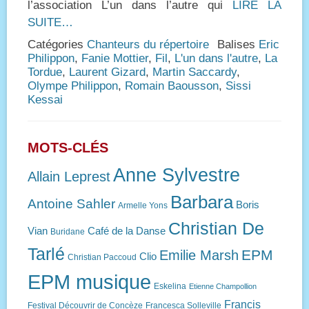
l’association L’un dans l’autre qui
LIRE LA
SUITE…
Catégories
Chanteurs du répertoire
Balises
Eric
Philippon
,
Fanie Mottier
,
Fil
,
L'un dans l'autre
,
La
Tordue
,
Laurent Gizard
,
Martin Saccardy
,
Olympe Philippon
,
Romain Baousson
,
Sissi
Kessai
MOTS-CLÉS
Anne Sylvestre
Allain Leprest
Barbara
Antoine Sahler
Boris
Armelle Yons
Christian De
Vian
Café de la Danse
Buridane
Tarlé
EPM
Emilie Marsh
Clio
Christian Paccoud
EPM musique
Eskelina
Etienne Champollion
Francis
Festival Découvrir de Concèze
Francesca Solleville