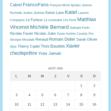
FrancoFans
Cabrel
François Morel
Ignatus
Jeanne
Katel
Karen Lano
Rochette
Justine Jérémie
Laurent
Matthias
Le Furieux
Le Limonaire
Compignie
Léo Ferré
Michèle Bernard
Vincenot
Nathalie Fortin
Nicolas Favier
Nicolas Jules
Paule-Andrée Cassidy
Prix
Romain Didier
Renaud
Sarah Olivier
Georges Moustaki
Xavier
Trois Baudets
Thierry Cadet
Skye
chezleprêtre
Yves Jamait
AOÛT 2026
L
M
M
J
V
S
D
1
2
3
4
5
6
7
8
9
10
11
12
13
14
15
16