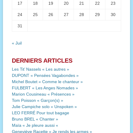
17
18
19
20
21
22
23
24
25
26
27
28
29
30
31
« Juil
DERNIERS ARTICLES
Les Tit’ Nassels « Les autres »
DUPONT « Pensées Vagabondes »
Michel Boutet « Comme le chanteur »
FULBERT « Les Anges Nomades »
Marion Cousineau « Présences »
Tom Poisson « Garçon(s) »
Julie Campiche solo « Unspoken »
LEO FERRÉ Pour tout bagage
Bruno BREL « Chanter »
Maïa « Je pleure aussi «
Geneviève Racette « Je rends les armes »