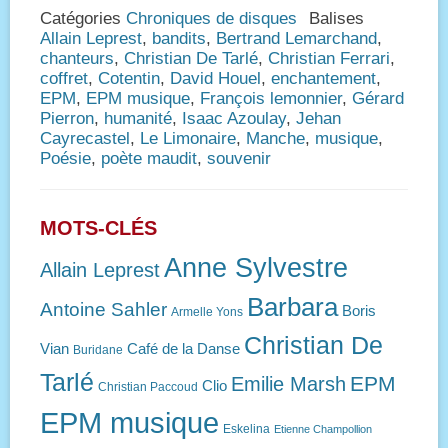
Catégories
Chroniques de disques
Balises
Allain Leprest
,
bandits
,
Bertrand Lemarchand
,
chanteurs
,
Christian De Tarlé
,
Christian Ferrari
,
coffret
,
Cotentin
,
David Houel
,
enchantement
,
EPM
,
EPM musique
,
François lemonnier
,
Gérard
Pierron
,
humanité
,
Isaac Azoulay
,
Jehan
Cayrecastel
,
Le Limonaire
,
Manche
,
musique
,
Poésie
,
poète maudit
,
souvenir
MOTS-CLÉS
Anne Sylvestre
Allain Leprest
Barbara
Antoine Sahler
Boris
Armelle Yons
Christian De
Vian
Café de la Danse
Buridane
Tarlé
EPM
Emilie Marsh
Clio
Christian Paccoud
EPM musique
Eskelina
Etienne Champollion