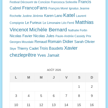
Francis
Festival Découvrir de Concèze
Francesca Solleville
FrancoFans
Cabrel
François Morel
Ignatus
Jeanne
Katel
Karen Lano
Rochette
Justine Jérémie
Laurent
Matthias
Le Furieux
Le Limonaire
Compignie
Léo Ferré
Michèle Bernard
Vincenot
Nathalie Fortin
Nicolas Favier
Nicolas Jules
Paule-Andrée Cassidy
Prix
Romain Didier
Renaud
Sarah Olivier
Georges Moustaki
Xavier
Trois Baudets
Thierry Cadet
Skye
chezleprêtre
Yves Jamait
AOÛT 2026
L
M
M
J
V
S
D
1
2
3
4
5
6
7
8
9
10
11
12
13
14
15
16