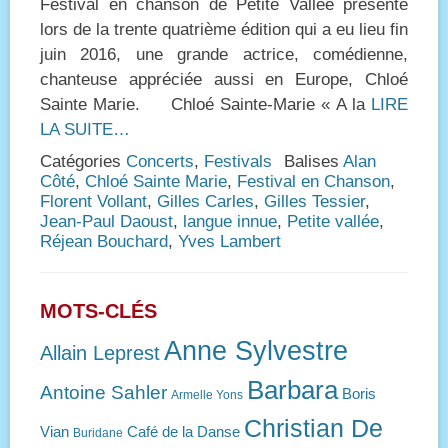
Festival en chanson de Petite Vallée présente
lors de la trente quatrième édition qui a eu lieu fin
juin 2016, une grande actrice, comédienne,
chanteuse appréciée aussi en Europe, Chloé
Sainte Marie. Chloé Sainte-Marie « A la
LIRE
LA SUITE…
Catégories
Concerts
,
Festivals
Balises
Alan
Côté
,
Chloé Sainte Marie
,
Festival en Chanson
,
Florent Vollant
,
Gilles Carles
,
Gilles Tessier
,
Jean-Paul Daoust
,
langue innue
,
Petite vallée
,
Réjean Bouchard
,
Yves Lambert
MOTS-CLÉS
Anne Sylvestre
Allain Leprest
Barbara
Antoine Sahler
Boris
Armelle Yons
Christian De
Vian
Café de la Danse
Buridane