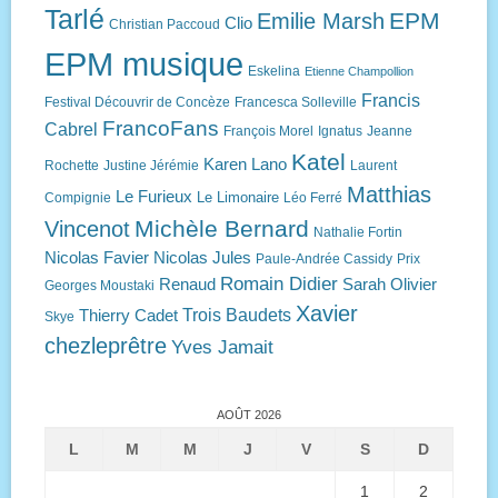
Tarlé
EPM
Emilie Marsh
Clio
Christian Paccoud
EPM musique
Eskelina
Etienne Champollion
Francis
Festival Découvrir de Concèze
Francesca Solleville
FrancoFans
Cabrel
François Morel
Ignatus
Jeanne
Katel
Karen Lano
Rochette
Justine Jérémie
Laurent
Matthias
Le Furieux
Le Limonaire
Compignie
Léo Ferré
Michèle Bernard
Vincenot
Nathalie Fortin
Nicolas Favier
Nicolas Jules
Paule-Andrée Cassidy
Prix
Romain Didier
Renaud
Sarah Olivier
Georges Moustaki
Xavier
Trois Baudets
Thierry Cadet
Skye
chezleprêtre
Yves Jamait
AOÛT 2026
L
M
M
J
V
S
D
1
2