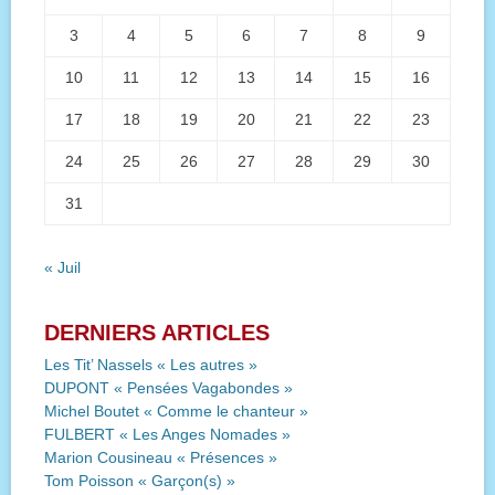
3
4
5
6
7
8
9
10
11
12
13
14
15
16
17
18
19
20
21
22
23
24
25
26
27
28
29
30
31
« Juil
DERNIERS ARTICLES
Les Tit’ Nassels « Les autres »
DUPONT « Pensées Vagabondes »
Michel Boutet « Comme le chanteur »
FULBERT « Les Anges Nomades »
Marion Cousineau « Présences »
Tom Poisson « Garçon(s) »