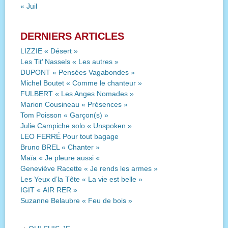
« Juil
DERNIERS ARTICLES
LIZZIE « Désert »
Les Tit’ Nassels « Les autres »
DUPONT « Pensées Vagabondes »
Michel Boutet « Comme le chanteur »
FULBERT « Les Anges Nomades »
Marion Cousineau « Présences »
Tom Poisson « Garçon(s) »
Julie Campiche solo « Unspoken »
LEO FERRÉ Pour tout bagage
Bruno BREL « Chanter »
Maïa « Je pleure aussi «
Geneviève Racette « Je rends les armes »
Les Yeux d’la Tête « La vie est belle »
IGIT « AIR RER »
Suzanne Belaubre « Feu de bois »