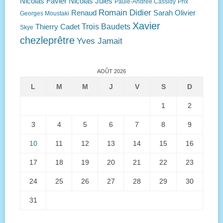
Nicolas Favier
Nicolas Jules
Paule-Andrée Cassidy
Prix
Romain Didier
Renaud
Sarah Olivier
Georges Moustaki
Xavier
Trois Baudets
Thierry Cadet
Skye
chezleprêtre
Yves Jamait
AOÛT 2026
L
M
M
J
V
S
D
1
2
3
4
5
6
7
8
9
10
11
12
13
14
15
16
17
18
19
20
21
22
23
24
25
26
27
28
29
30
31