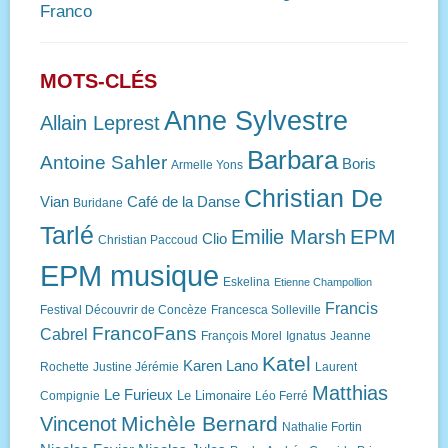
Franco
MOTS-CLÉS
Anne Sylvestre
Allain Leprest
Barbara
Antoine Sahler
Boris
Armelle Yons
Christian De
Vian
Café de la Danse
Buridane
Tarlé
EPM
Emilie Marsh
Clio
Christian Paccoud
EPM musique
Eskelina
Etienne Champollion
Francis
Festival Découvrir de Concèze
Francesca Solleville
FrancoFans
Cabrel
François Morel
Ignatus
Jeanne
Katel
Karen Lano
Rochette
Justine Jérémie
Laurent
Matthias
Le Furieux
Le Limonaire
Compignie
Léo Ferré
Michèle Bernard
Vincenot
Nathalie Fortin