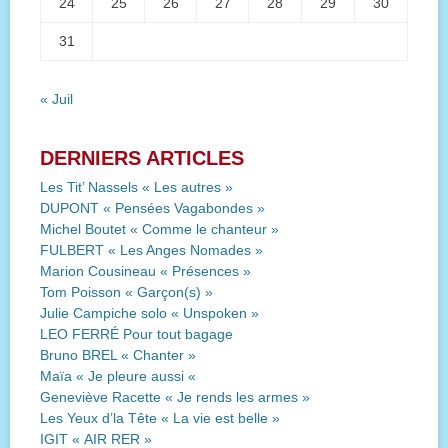
24
25
26
27
28
29
30
31
« Juil
DERNIERS ARTICLES
Les Tit’ Nassels « Les autres »
DUPONT « Pensées Vagabondes »
Michel Boutet « Comme le chanteur »
FULBERT « Les Anges Nomades »
Marion Cousineau « Présences »
Tom Poisson « Garçon(s) »
Julie Campiche solo « Unspoken »
LEO FERRÉ Pour tout bagage
Bruno BREL « Chanter »
Maïa « Je pleure aussi «
Geneviève Racette « Je rends les armes »
Les Yeux d’la Tête « La vie est belle »
IGIT « AIR RER »