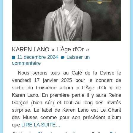
KAREN LANO « L’Áge d’Or »
Posted
11 décembre 2024
Laisser un
on
commentaire
Nous serons tous au Café de la Danse le
vendredi 17 janvier 2025 pour le concert de
sortie du troisième album « L’Âge d’Or » de
Karen Lano. En première partie il y aura Reine
Garçon (bien sûr) et tout au long des invités
surprise. Le label de Karen Lano est Le Chant
des Muses comme pour son précédent album
que
LIRE LA SUITE…