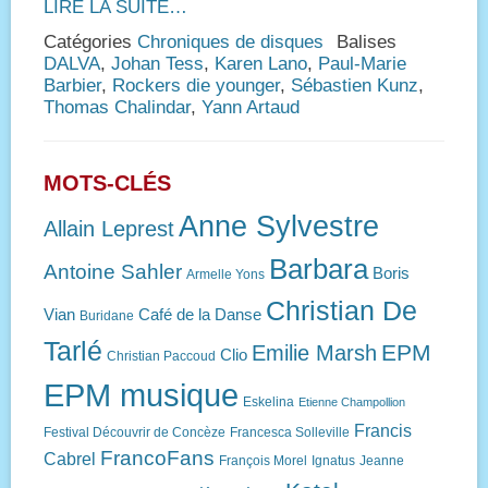
LIRE LA SUITE…
Catégories
Chroniques de disques
Balises
DALVA
,
Johan Tess
,
Karen Lano
,
Paul-Marie
Barbier
,
Rockers die younger
,
Sébastien Kunz
,
Thomas Chalindar
,
Yann Artaud
MOTS-CLÉS
Anne Sylvestre
Allain Leprest
Barbara
Antoine Sahler
Boris
Armelle Yons
Christian De
Vian
Café de la Danse
Buridane
Tarlé
EPM
Emilie Marsh
Clio
Christian Paccoud
EPM musique
Eskelina
Etienne Champollion
Francis
Festival Découvrir de Concèze
Francesca Solleville
FrancoFans
Cabrel
François Morel
Ignatus
Jeanne