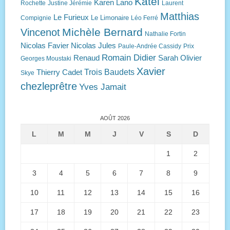
Katel
Karen Lano
Rochette
Justine Jérémie
Laurent
Matthias
Le Furieux
Le Limonaire
Compignie
Léo Ferré
Michèle Bernard
Vincenot
Nathalie Fortin
Nicolas Favier
Nicolas Jules
Paule-Andrée Cassidy
Prix
Romain Didier
Renaud
Sarah Olivier
Georges Moustaki
Xavier
Trois Baudets
Thierry Cadet
Skye
chezleprêtre
Yves Jamait
AOÛT 2026
L
M
M
J
V
S
D
1
2
3
4
5
6
7
8
9
10
11
12
13
14
15
16
17
18
19
20
21
22
23