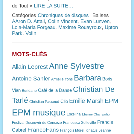
de Tout »
LIRE LA SUITE…
Catégories
Chroniques de disques
Balises
AAron D. Attali
,
Colin Vincent
,
Evan Lunven
,
Lola-Maria Forgeau
,
Maxime Rouayroux
,
Upton
Park
,
Volin
MOTS-CLÉS
Anne Sylvestre
Allain Leprest
Barbara
Antoine Sahler
Boris
Armelle Yons
Christian De
Vian
Café de la Danse
Buridane
Tarlé
EPM
Emilie Marsh
Clio
Christian Paccoud
EPM musique
Eskelina
Etienne Champollion
Francis
Festival Découvrir de Concèze
Francesca Solleville
FrancoFans
Cabrel
François Morel
Ignatus
Jeanne