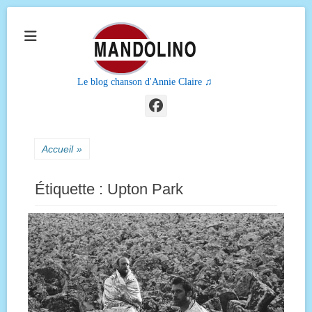
Le blog chanson d'Annie Claire ♫
Facebook
Accueil
»
Étiquette :
Upton Park