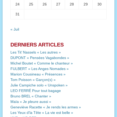
24
25
26
27
28
29
30
31
« Juil
DERNIERS ARTICLES
Les Tit’ Nassels « Les autres »
DUPONT « Pensées Vagabondes »
Michel Boutet « Comme le chanteur »
FULBERT « Les Anges Nomades »
Marion Cousineau « Présences »
Tom Poisson « Garçon(s) »
Julie Campiche solo « Unspoken »
LEO FERRÉ Pour tout bagage
Bruno BREL « Chanter »
Maïa « Je pleure aussi «
Geneviève Racette « Je rends les armes »
Les Yeux d’la Tête « La vie est belle »