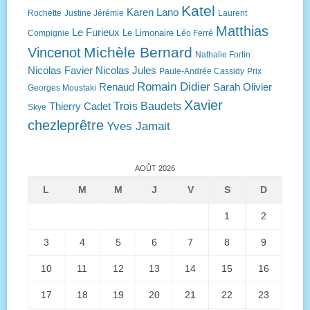
Katel
Karen Lano
Rochette
Justine Jérémie
Laurent
Matthias
Le Furieux
Le Limonaire
Compignie
Léo Ferré
Michèle Bernard
Vincenot
Nathalie Fortin
Nicolas Favier
Nicolas Jules
Paule-Andrée Cassidy
Prix
Romain Didier
Renaud
Sarah Olivier
Georges Moustaki
Xavier
Trois Baudets
Thierry Cadet
Skye
chezleprêtre
Yves Jamait
AOÛT 2026
L
M
M
J
V
S
D
1
2
3
4
5
6
7
8
9
10
11
12
13
14
15
16
17
18
19
20
21
22
23