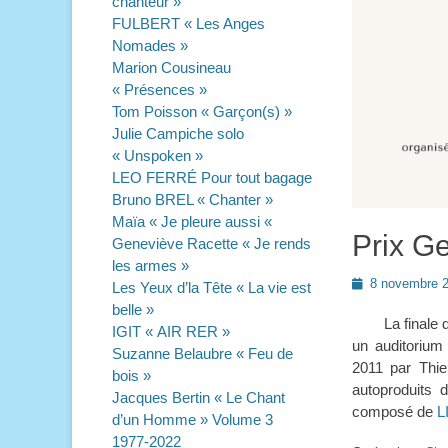
chanteur »
FULBERT « Les Anges
Nomades »
Marion Cousineau
« Présences »
Tom Poisson « Garçon(s) »
Julie Campiche solo
« Unspoken »
LEO FERRÉ Pour tout bagage
Bruno BREL « Chanter »
Maïa « Je pleure aussi «
Prix G
Geneviève Racette « Je rends
les armes »
Posted
8 novembre 
Les Yeux d’la Tête « La vie est
on
belle »
La finale du 
IGIT « AIR RER »
un auditorium
Suzanne Belaubre « Feu de
2011 par Thi
bois »
autoproduits d
Jacques Bertin « Le Chant
composé de
L
d’un Homme » Volume 3
1977-2022