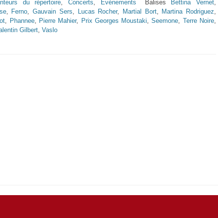
nteurs du répertoire
,
Concerts
,
Événements
Balises
Bettina Vernet
,
se
,
Ferno
,
Gauvain Sers
,
Lucas Rocher
,
Martial Bort
,
Martina Rodriguez
,
ot
,
Phannee
,
Pierre Mahier
,
Prix Georges Moustaki
,
Seemone
,
Terre Noire
,
alentin Gilbert
,
Vaslo