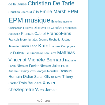
Christian De Tarlé
de la Danse
EPM
Emilie Marsh
Clio
Christian Paccoud
EPM musique
Eskelina
Etienne
Festival Découvrir de Concèze
Francesca
Champollion
FrancoFans
Francis Cabrel
Solleville
François Morel
Ignatus
Jeanne Rochette
Justine
Katel
Karen Lano
Jérémie
Laurent Compignie
Matthias
Le Furieux
Le Limonaire
Léo Ferré
Michèle Bernard
Vincenot
Nathalie
Nicolas Favier
Nicolas Jules
Fortin
Paule-
Renaud
Andrée Cassidy
Prix Georges Moustaki
Romain Didier
Sarah Olivier
Thierry
Skye
Xavier
Trois Baudets
Cadet
chezleprêtre
Yves Jamait
AOÛT 2026