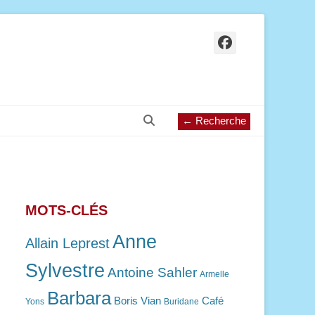
Facebook
Recherche
← Recherche
MOTS-CLÉS
Anne
Allain Leprest
Sylvestre
Antoine Sahler
Armelle
Barbara
Boris Vian
Café
Yons
Buridane