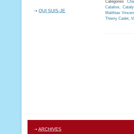
Catégories
Cha
Catalise
,
Cataly
➝
QUI SUIS-JE
Matthias Vincen
Thierry Cadet
,
V
➝
ARCHIVES