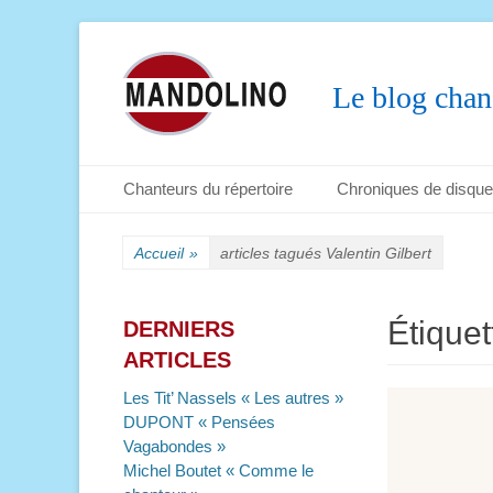
Le blog chan
Menu principal
Aller
Chanteurs du répertoire
Chroniques de disqu
au
Menu secondaire
Aller
contenu
au
Accueil
»
articles tagués
Valentin Gilbert
contenu
Étiquet
DERNIERS
ARTICLES
Les Tit’ Nassels « Les autres »
DUPONT « Pensées
Vagabondes »
Michel Boutet « Comme le