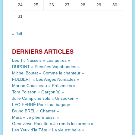
24
25
26
27
28
29
30
31
« Juil
DERNIERS ARTICLES
Les Tit’ Nassels « Les autres »
DUPONT « Pensées Vagabondes »
Michel Boutet « Comme le chanteur »
FULBERT « Les Anges Nomades »
Marion Cousineau « Présences »
Tom Poisson « Garçon(s) »
Julie Campiche solo « Unspoken »
LEO FERRÉ Pour tout bagage
Bruno BREL « Chanter »
Maïa « Je pleure aussi «
Geneviève Racette « Je rends les armes »
Les Yeux d’la Tête « La vie est belle »