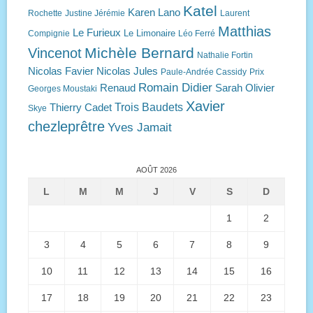
Katel
Karen Lano
Rochette
Justine Jérémie
Laurent
Matthias
Le Furieux
Le Limonaire
Compignie
Léo Ferré
Michèle Bernard
Vincenot
Nathalie Fortin
Nicolas Favier
Nicolas Jules
Paule-Andrée Cassidy
Prix
Romain Didier
Renaud
Sarah Olivier
Georges Moustaki
Xavier
Trois Baudets
Thierry Cadet
Skye
chezleprêtre
Yves Jamait
AOÛT 2026
L
M
M
J
V
S
D
1
2
3
4
5
6
7
8
9
10
11
12
13
14
15
16
17
18
19
20
21
22
23