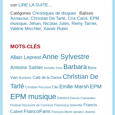
son
LIRE LA SUITE…
Catégories
Chroniques de disques
Balises
Aznavour
,
Christian De Tarlé
,
Cris Carol
,
EPM
musique
,
Jehan
,
Nicolas Jules
,
Remy Tarrier
,
Valérie Mischler
,
Xavier Rubin
MOTS-CLÉS
Anne Sylvestre
Allain Leprest
Barbara
Antoine Sahler
Boris
Armelle Yons
Christian De
Vian
Café de la Danse
Buridane
Tarlé
EPM
Emilie Marsh
Clio
Christian Paccoud
EPM musique
Eskelina
Etienne Champollion
Francis
Festival Découvrir de Concèze
Francesca Solleville
FrancoFans
Cabrel
François Morel
Ignatus
Jeanne