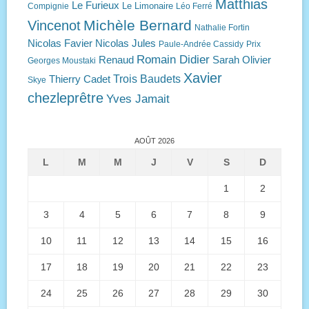
Matthias
Le Furieux
Le Limonaire
Compignie
Léo Ferré
Michèle Bernard
Vincenot
Nathalie Fortin
Nicolas Favier
Nicolas Jules
Paule-Andrée Cassidy
Prix
Romain Didier
Renaud
Sarah Olivier
Georges Moustaki
Xavier
Trois Baudets
Thierry Cadet
Skye
chezleprêtre
Yves Jamait
AOÛT 2026
L
M
M
J
V
S
D
1
2
3
4
5
6
7
8
9
10
11
12
13
14
15
16
17
18
19
20
21
22
23
24
25
26
27
28
29
30