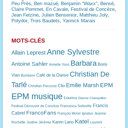
Peu Près
,
Ben mazué
,
Benjamin "Waxx"
,
Bensé
,
Claire Pommet
,
En Cavale
,
Festival de Concèze
,
Jean Felzine
,
Julien Bensenior
,
Matthieu Joly
,
Polydor
,
Trois Baudets
,
Yannick Marais
MOTS-CLÉS
Anne Sylvestre
Allain Leprest
Barbara
Antoine Sahler
Boris
Armelle Yons
Christian De
Vian
Café de la Danse
Buridane
Tarlé
EPM
Emilie Marsh
Clio
Christian Paccoud
EPM musique
Eskelina
Etienne Champollion
Francis
Festival Découvrir de Concèze
Francesca Solleville
FrancoFans
Cabrel
François Morel
Ignatus
Jeanne
Katel
Karen Lano
Rochette
Justine Jérémie
Laurent