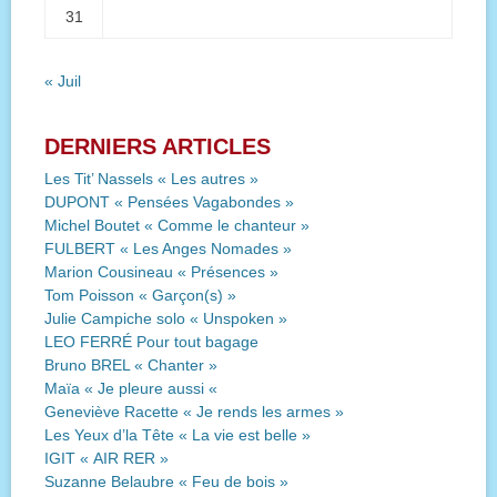
31
« Juil
DERNIERS ARTICLES
Les Tit’ Nassels « Les autres »
DUPONT « Pensées Vagabondes »
Michel Boutet « Comme le chanteur »
FULBERT « Les Anges Nomades »
Marion Cousineau « Présences »
Tom Poisson « Garçon(s) »
Julie Campiche solo « Unspoken »
LEO FERRÉ Pour tout bagage
Bruno BREL « Chanter »
Maïa « Je pleure aussi «
Geneviève Racette « Je rends les armes »
Les Yeux d’la Tête « La vie est belle »
IGIT « AIR RER »
Suzanne Belaubre « Feu de bois »