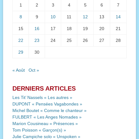
1
2
3
4
5
6
7
8
9
10
11
12
13
14
15
16
17
18
19
20
21
22
23
24
25
26
27
28
29
30
« Août
Oct »
DERNIERS ARTICLES
Les Tit’ Nassels « Les autres »
DUPONT « Pensées Vagabondes »
Michel Boutet « Comme le chanteur »
FULBERT « Les Anges Nomades »
Marion Cousineau « Présences »
Tom Poisson « Garçon(s) »
Julie Campiche solo « Unspoken »