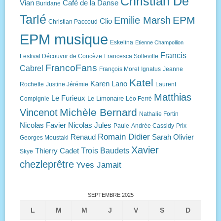
Christian De
Vian
Café de la Danse
Buridane
Tarlé
EPM
Emilie Marsh
Clio
Christian Paccoud
EPM musique
Eskelina
Etienne Champollion
Francis
Festival Découvrir de Concèze
Francesca Solleville
FrancoFans
Cabrel
François Morel
Ignatus
Jeanne
Katel
Karen Lano
Rochette
Justine Jérémie
Laurent
Matthias
Le Furieux
Le Limonaire
Compignie
Léo Ferré
Michèle Bernard
Vincenot
Nathalie Fortin
Nicolas Favier
Nicolas Jules
Paule-Andrée Cassidy
Prix
Romain Didier
Renaud
Sarah Olivier
Georges Moustaki
Xavier
Trois Baudets
Thierry Cadet
Skye
chezleprêtre
Yves Jamait
SEPTEMBRE 2025
L
M
M
J
V
S
D