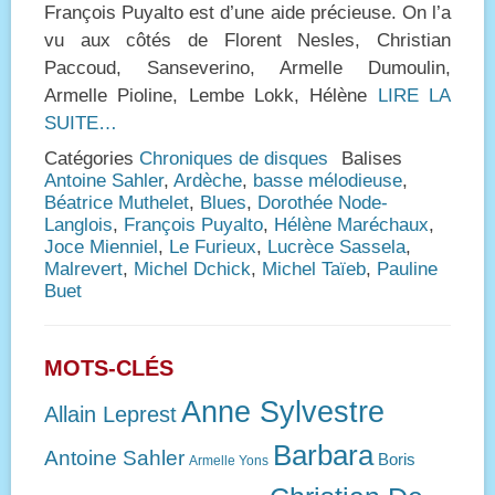
François Puyalto est d’une aide précieuse. On l’a
vu aux côtés de Florent Nesles, Christian
Paccoud, Sanseverino, Armelle Dumoulin,
Armelle Pioline, Lembe Lokk, Hélène
LIRE LA
SUITE…
Catégories
Chroniques de disques
Balises
Antoine Sahler
,
Ardèche
,
basse mélodieuse
,
Béatrice Muthelet
,
Blues
,
Dorothée Node-
Langlois
,
François Puyalto
,
Hélène Maréchaux
,
Joce Mienniel
,
Le Furieux
,
Lucrèce Sassela
,
Malrevert
,
Michel Dchick
,
Michel Taïeb
,
Pauline
Buet
MOTS-CLÉS
Anne Sylvestre
Allain Leprest
Barbara
Antoine Sahler
Boris
Armelle Yons